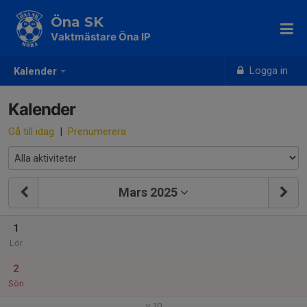
Öna SK
Vaktmästare Öna IP
Logga in
Kalender
Kalender
Gå till idag
|
Prenumerera
Mars 2025
1
Lör
2
Sön
v.10