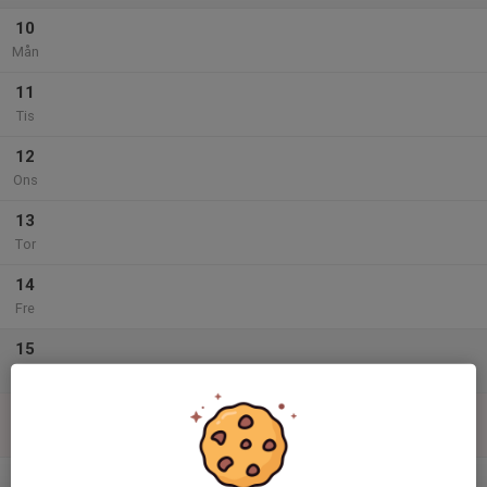
10
Mån
11
Tis
12
Ons
13
Tor
14
Fre
15
Lör
16
Sön
v.12