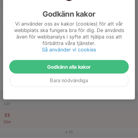
17
Godkänn kakor
Mån
Vi använder oss av kakor (cookies) för att vår
18
webbplats ska fungera bra för dig. De används
Tis
även för webbanalys i syfte att hjälpa oss att
19
förbättra våra tjänster.
Så använder vi cookies
Ons
20
Godkänn alla kakor
Tor
21
Bara nödvändiga
Fre
22
Lör
23
Sön
v.13