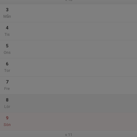
3
Mån
4
Tis
5
Ons
6
Tor
7
Fre
8
Lör
9
Sön
v.11