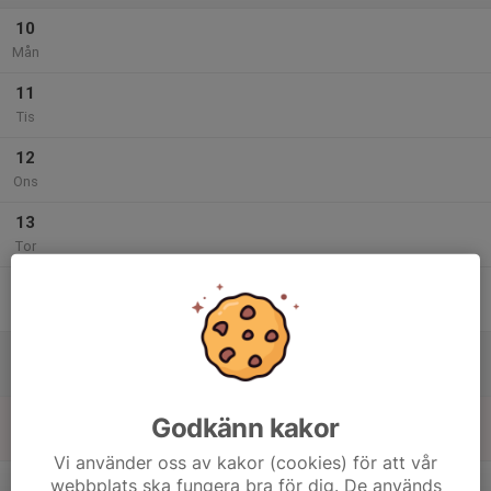
10
Mån
11
Tis
12
Ons
13
Tor
14
Fre
15
Lör
16
Godkänn kakor
Sön
Vi använder oss av kakor (cookies) för att vår
v.8
webbplats ska fungera bra för dig. De används