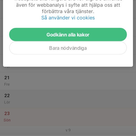
även för webbanalys i syfte att hjälpa oss att
17
förbättra våra tjänster.
Mån
Så använder vi cookies
18
Tis
Godkänn alla kakor
19
Bara nödvändiga
Ons
20
Tor
21
Fre
22
Lör
23
Sön
v.9