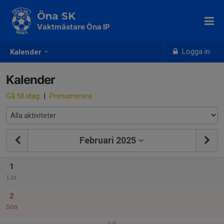
Öna SK
Vaktmästare Öna IP
Logga in
Kalender
Kalender
Gå till idag
|
Prenumerera
Februari 2025
1
Lör
2
Sön
v.6