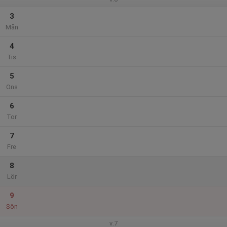
3
Mån
4
Tis
5
Ons
6
Tor
7
Fre
8
Lör
9
Sön
v.7