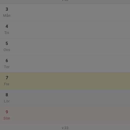
3
Mån
4
Tis
5
Ons
6
Tor
7
Fre
8
Lör
9
Sön
v.33