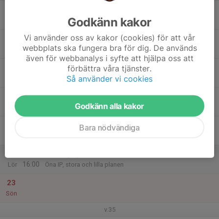
17
Godkänn kakor
Mån
Vi använder oss av kakor (cookies) för att vår
18
webbplats ska fungera bra för dig. De används
Tis
även för webbanalys i syfte att hjälpa oss att
19
förbättra våra tjänster.
Så använder vi cookies
Ons
20
Godkänn alla kakor
Tor
21
Bara nödvändiga
Fre
22
09:00
MT-cup
16:00
Lör
Öna IP, stora och lilla planen
23
Sön
v.35