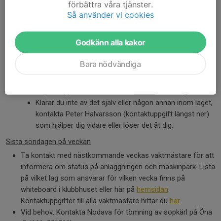
Mer om bevattning
förbättra våra tjänster.
Så använder vi cookies
Tankning av gräsklippare
Det finns två dunkar med bensin. Minst en ska alltid
vara full. Tömmer du en: tanka upp den på CircleK
Godkänn alla kakor
Tuvan. Öna SK har ett bensinkort som ligger i kassan.
Bara nödvändiga
Omhändertagande av maskinpark
Om någon maskin går sönder, ex robotgräsklippare,
åkgräsklippare eller kritmaskin
måste
denna lagas.
Klarar du inte av det själv eller någon annan inom laget,
kontakta Peter Halvarsson (kontaktuppgift längst ner)
som hjälper dig vidare eller löser det åt dig.
Sista söndagen på veckan
Ta kontakt med nästkommande veckas vaktmästare för att
informera om status på anläggningen och maskinpark. Lista
på vilket lag som ansvarar för vilken vecka finns på
whiteboard i klubbhuset eller här på
hemsidan
.
Kontaktuppgifter till alla vaktmästare hittar du
här
.
Vid behov: Kontakta Nodava för tömning av sopkärl på Öna