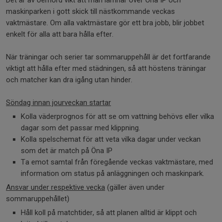
Det är av oerhörd vikt att man lämnar över Öna IP och
maskinparken i gott skick till nästkommande veckas
vaktmästare. Om alla vaktmästare gör ett bra jobb, blir jobbet
enkelt för alla att bara hålla efter.
När träningar och serier tar sommaruppehåll är det fortfarande
viktigt att hålla efter med städningen, så att höstens träningar
och matcher kan dra igång utan hinder.
Söndag innan jourveckan startar
Kolla väderprognos för att se om vattning behövs eller vilka
dagar som det passar med klippning.
Kolla spelschemat för att veta vilka dagar under veckan
som det är match på Öna IP
Ta emot samtal från föregående veckas vaktmästare, med
information om status på anläggningen och maskinpark.
Ansvar under respektive vecka
(gäller även under
sommaruppehållet)
Håll koll på matchtider, så att planen alltid är klippt och