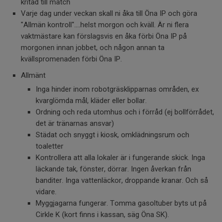
kritad till match
Varje dag under veckan skall ni åka till Öna IP och göra
"Allmän kontroll"....helst morgon och kväll. Är ni flera
vaktmästare kan förslagsvis en åka förbi Öna IP på
morgonen innan jobbet, och någon annan ta
kvällspromenaden förbi Öna IP.
Allmänt
Inga hinder inom robotgräsklipparnas områden, ex
kvarglömda mål, kläder eller bollar.
Ordning och reda utomhus och i förråd (ej bollförrådet,
det är tränarnas ansvar)
Städat och snyggt i kiosk, omklädningsrum och
toaletter
Kontrollera att alla lokaler är i fungerande skick. Inga
läckande tak, fönster, dörrar. Ingen åverkan från
banditer. Inga vattenläckor, droppande kranar. Och så
vidare.
Myggjagarna fungerar. Tomma gasoltuber byts ut på
Cirkle K (kort finns i kassan, säg Öna SK).