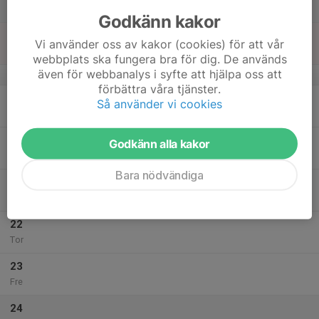
Lör
Godkänn kakor
18
Vi använder oss av kakor (cookies) för att vår
Sön
webbplats ska fungera bra för dig. De används
även för webbanalys i syfte att hjälpa oss att
v.21
förbättra våra tjänster.
19
Så använder vi cookies
Mån
20
Godkänn alla kakor
Tis
Bara nödvändiga
21
Ons
22
Tor
23
Fre
24