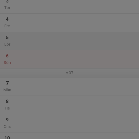
3
Tor
4
Fre
5
Lör
6
Sön
v.37
7
Mån
8
Tis
9
Ons
10