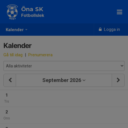
Öna SK
Fotbollslek
Logga in
Kalender
Kalender
Gå till idag
|
Prenumerera
September 2026
1
Tis
2
Ons