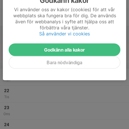
Godkänn kakor
Tor
Vi använder oss av kakor (cookies) för att vår
18
webbplats ska fungera bra för dig. De används
Fre
även för webbanalys i syfte att hjälpa oss att
förbättra våra tjänster.
19
Så använder vi cookies
Lör
20
Godkänn alla kakor
Sön
Bara nödvändiga
v.39
21
Mån
22
Tis
23
Ons
24