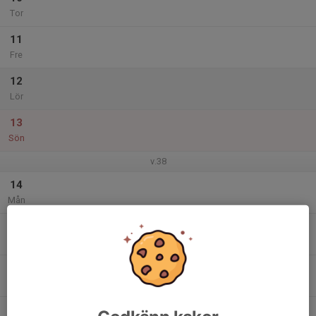
Tor
11
Fre
12
Lör
13
Sön
v.38
14
Mån
15
Tis
16
Ons
17