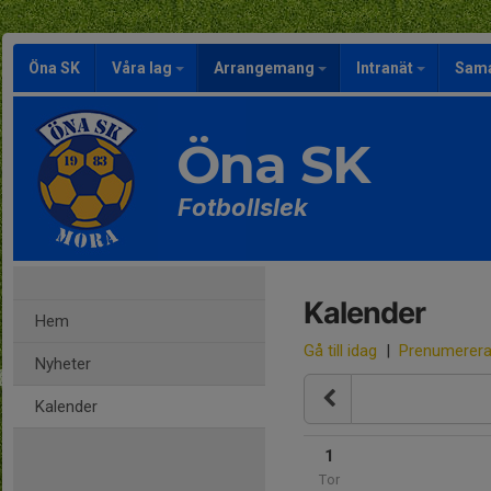
Öna SK
Våra lag
Arrangemang
Intranät
Sama
Öna SK
Fotbollslek
Kalender
Hem
Gå till idag
|
Prenumerer
Nyheter
Kalender
1
Tor