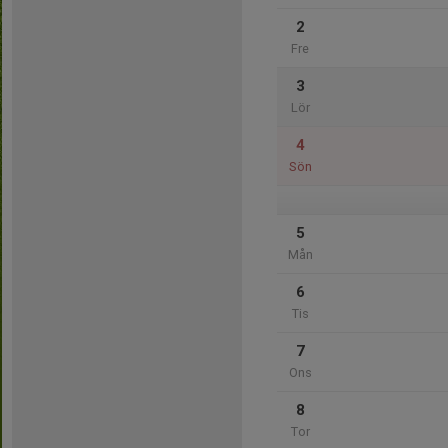
2
Fre
3
Lör
4
Sön
5
Mån
6
Tis
7
Ons
8
Tor