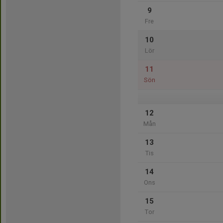
9
Fre
10
Lör
11
Sön
12
Mån
13
Tis
14
Ons
15
Tor