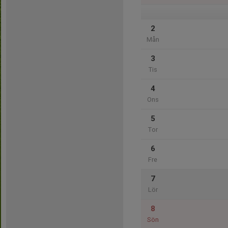
2
Mån
3
Tis
4
Ons
5
Tor
6
Fre
7
Lör
8
Sön