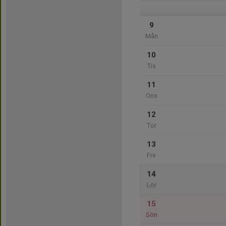
9
Mån
10
Tis
11
Ons
12
Tor
13
Fre
14
Lör
15
Sön