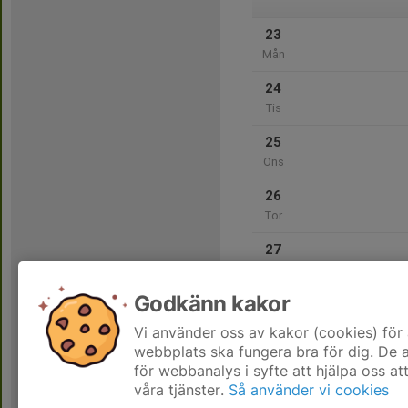
23
Mån
24
Tis
25
Ons
26
Tor
27
Fre
Godkänn kakor
28
Lör
Vi använder oss av kakor (cookies) för 
webbplats ska fungera bra för dig. De
för webbanalys i syfte att hjälpa oss at
våra tjänster.
Så använder vi cookies