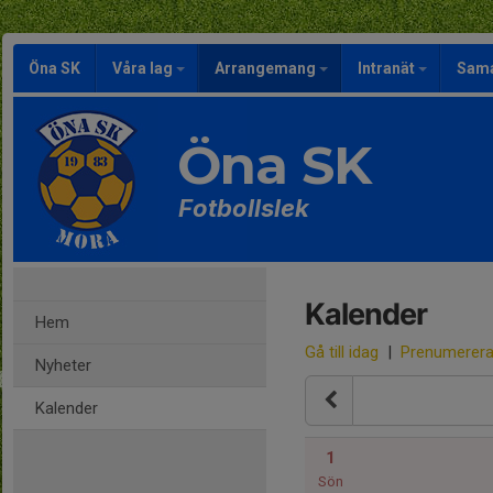
Öna SK
Våra lag
Arrangemang
Intranät
Sama
Öna SK
Fotbollslek
Kalender
Hem
Gå till idag
|
Prenumerer
Nyheter
Kalender
1
Sön