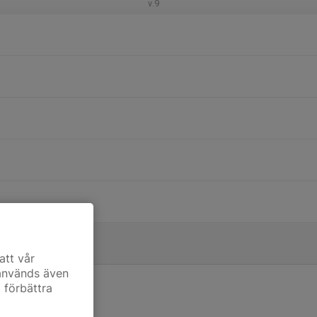
v.9
att vår
 används även
t förbättra