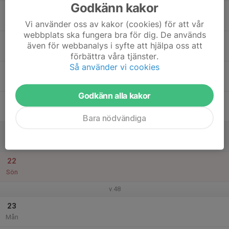
Godkänn kakor
17
Tis
Vi använder oss av kakor (cookies) för att vår
webbplats ska fungera bra för dig. De används
18
även för webbanalys i syfte att hjälpa oss att
Ons
förbättra våra tjänster.
Så använder vi cookies
19
Tor
Godkänn alla kakor
20
Fre
Bara nödvändiga
21
Lör
22
Sön
v.48
23
Mån