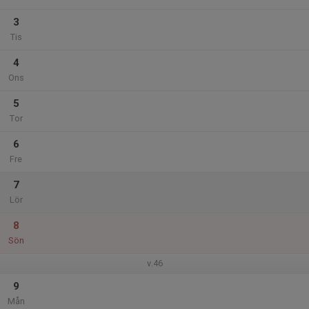
3
Tis
4
Ons
5
Tor
6
Fre
7
Lör
8
Sön
v.46
9
Mån