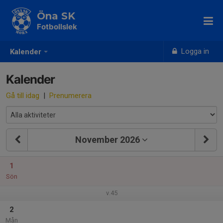
Öna SK
Fotbollslek
Logga in
Kalender
Kalender
Gå till idag
|
Prenumerera
November 2026
1
Sön
v.45
2
Mån