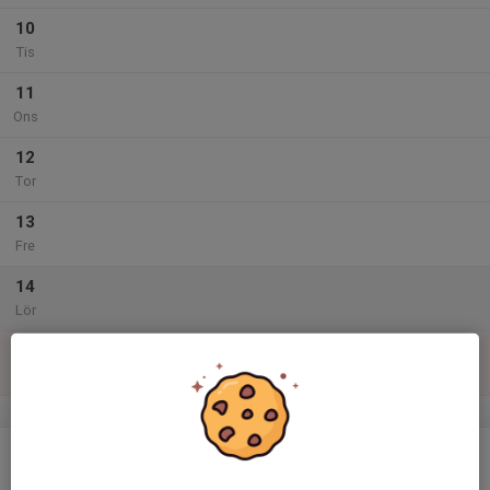
10
Tis
11
Ons
12
Tor
13
Fre
14
Lör
15
Sön
v.47
16
Mån