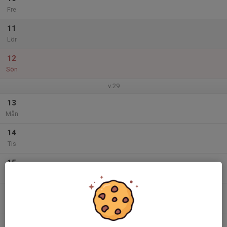
Fre
11
Lör
12
Sön
v.29
13
Mån
14
Tis
15
Ons
16
Tor
17