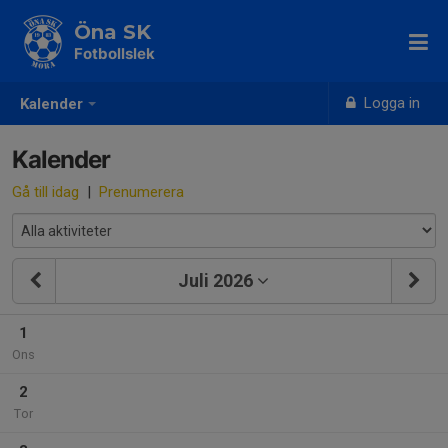
Öna SK
Fotbollslek
Logga in
Kalender
Kalender
Gå till idag
|
Prenumerera
Juli 2026
1
Ons
2
Tor