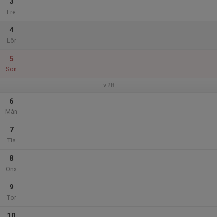
3
Fre
4
Lör
5
Sön
v.28
6
Mån
7
Tis
8
Ons
9
Tor
10