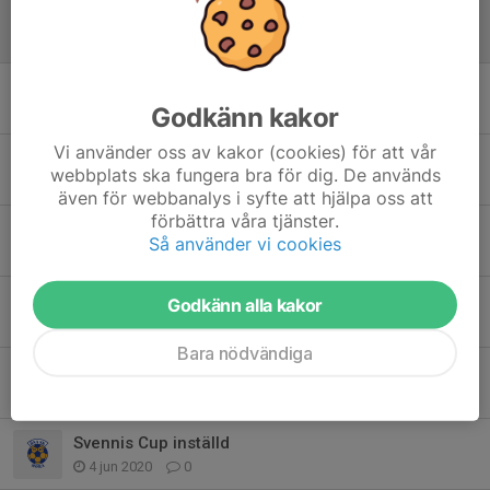
Uppstart efter sommaruppehållet
29 jul 2020
0
Sista veckan innan sommaruppehåll
Godkänn kakor
28 jun 2020
0
Vi använder oss av kakor (cookies) för att vår
Inställd träning torsdag
webbplats ska fungera bra för dig. De används
15 jun 2020
0
även för webbanalys i syfte att hjälpa oss att
förbättra våra tjänster.
Foton
Så använder vi cookies
10 jun 2020
0
Hjälp med montering av nät i målburar
Godkänn alla kakor
8 jun 2020
0
Bara nödvändiga
Träning på öna IP
7 jun 2020
0
Svennis Cup inställd
4 jun 2020
0