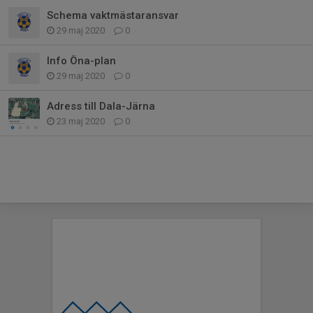
Schema vaktmästaransvar
29 maj 2020
0
Info Öna-plan
29 maj 2020
0
Adress till Dala-Järna
23 maj 2020
0