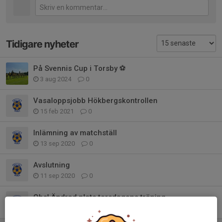
Tidigare nyheter
På Svennis Cup i Torsby ⚽️
3 aug 2024
0
Vasaloppsjobb Hökbergskontrollen
15 feb 2021
0
Inlämning av matchställ
13 sep 2020
0
Avslutning
11 sep 2020
0
Obs! Ändrad plats torsdagens träning
17 aug 2020
0