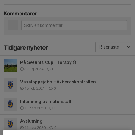
Kommentarer
Tidigare nyheter
På Svennis Cup i Torsby ⚽️
3 aug 2024
0
Vasaloppsjobb Hökbergskontrollen
15 feb 2021
0
Inlämning av matchställ
13 sep 2020
0
Avslutning
11 sep 2020
0