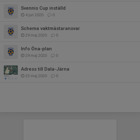
Svennis Cup inställd
4 jun 2020
0
Schema vaktmästaransvar
29 maj 2020
0
Info Öna-plan
29 maj 2020
0
Adress till Dala-Järna
23 maj 2020
0