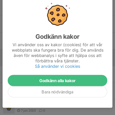
Obs! Ändrad plats torsdagens träning
17 aug 2020
0
Uppstart efter sommaruppehållet
29 jul 2020
0
Godkänn kakor
Sista veckan innan sommaruppehåll
28 jun 2020
0
Vi använder oss av kakor (cookies) för att vår
webbplats ska fungera bra för dig. De används
Inställd träning torsdag
även för webbanalys i syfte att hjälpa oss att
förbättra våra tjänster.
15 jun 2020
0
Så använder vi cookies
Foton
10 jun 2020
0
Godkänn alla kakor
Hjälp med montering av nät i målburar
Bara nödvändiga
8 jun 2020
0
Träning på öna IP
7 jun 2020
0