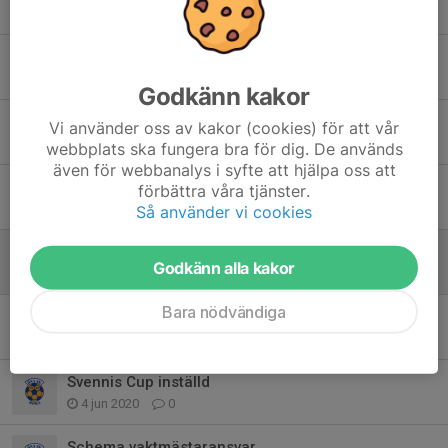
29 jul 2020
0
Sista veckan innan sommaruppehåll
28 jun 2020
0
Godkänn kakor
Inställd träning torsdag
Vi använder oss av kakor (cookies) för att vår
15 jun 2020
0
webbplats ska fungera bra för dig. De används
även för webbanalys i syfte att hjälpa oss att
Foton
förbättra våra tjänster.
10 jun 2020
0
Så använder vi cookies
Hjälp med montering av nät i målburar
Godkänn alla kakor
8 jun 2020
0
Bara nödvändiga
Träning på öna IP
7 jun 2020
0
Svennis Cup inställd
4 jun 2020
0
Schema vaktmästaransvar