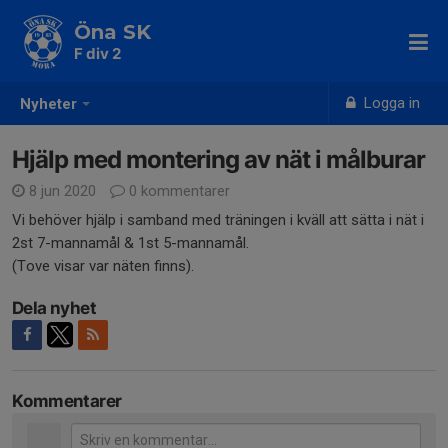
Öna SK
F div 2
Logga in
Nyheter
Hjälp med montering av nät i målburar
8 jun 2020
0 kommentarer
Vi behöver hjälp i samband med träningen i kväll att sätta i nät i
2st 7-mannamål & 1st 5-mannamål.
(Tove visar var näten finns).
Dela nyhet
Kommentarer