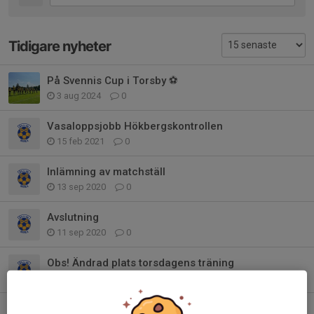
Tidigare nyheter
På Svennis Cup i Torsby ⚽️
3 aug 2024
0
Vasaloppsjobb Hökbergskontrollen
15 feb 2021
0
Inlämning av matchställ
13 sep 2020
0
Avslutning
11 sep 2020
0
Obs! Ändrad plats torsdagens träning
17 aug 2020
0
Uppstart efter sommaruppehållet