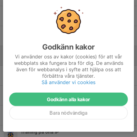
Obs! Ändrad plats torsdagens träning
17 aug 2020
0
Uppstart efter sommaruppehållet
29 jul 2020
0
Godkänn kakor
Sista veckan innan sommaruppehåll
Vi använder oss av kakor (cookies) för att vår
28 jun 2020
0
webbplats ska fungera bra för dig. De används
även för webbanalys i syfte att hjälpa oss att
Inställd träning torsdag
förbättra våra tjänster.
15 jun 2020
0
Så använder vi cookies
Foton
Godkänn alla kakor
10 jun 2020
0
Hjälp med montering av nät i målburar
Bara nödvändiga
8 jun 2020
0
Träning på öna IP