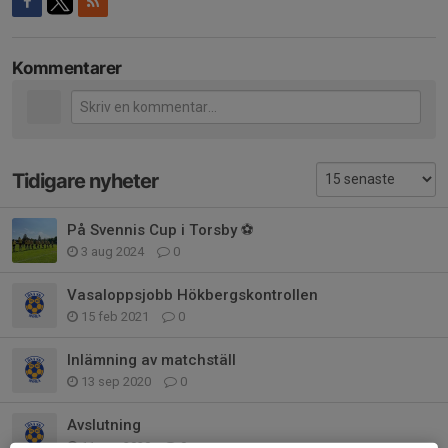
Kommentarer
Tidigare nyheter
På Svennis Cup i Torsby ⚽️
3 aug 2024
0
Vasaloppsjobb Hökbergskontrollen
15 feb 2021
0
Inlämning av matchställ
13 sep 2020
0
Avslutning
11 sep 2020
0