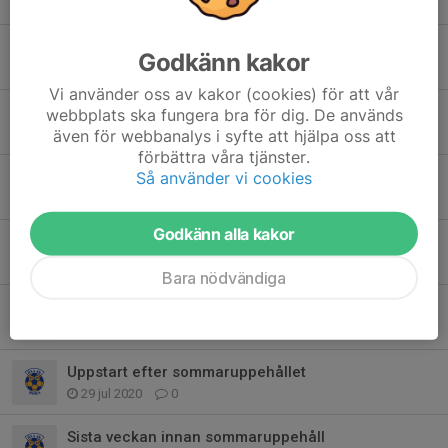
På Svennis Cup i Torsby ⚽️
Godkänn kakor
3 aug 2024
0
Vi använder oss av kakor (cookies) för att vår
Vasaloppsjobb Hökbergskontrollen
webbplats ska fungera bra för dig. De används
även för webbanalys i syfte att hjälpa oss att
15 feb 2021
0
förbättra våra tjänster.
Så använder vi cookies
Inlämning av matchställ
13 sep 2020
0
Godkänn alla kakor
Avslutning
11 sep 2020
0
Bara nödvändiga
Obs! Ändrad plats torsdagens träning
17 aug 2020
0
Uppstart efter sommaruppehållet
29 jul 2020
0
Sista veckan innan sommaruppehåll