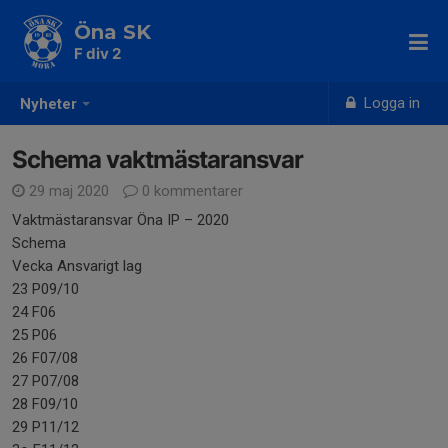
Öna SK
F div 2
Logga in
Nyheter
Schema vaktmästaransvar
29 maj 2020
0 kommentarer
Vaktmästaransvar Öna IP – 2020
Schema
Vecka Ansvarigt lag
23 P09/10
24 F06
25 P06
26 F07/08
27 P07/08
28 F09/10
29 P11/12