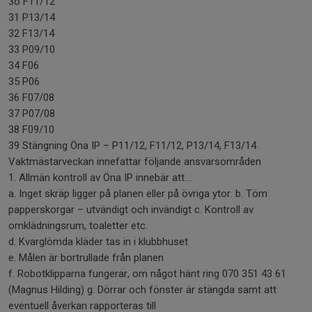
3o F11/12
31 P13/14
32 F13/14
33 P09/10
34 F06
35 P06
36 F07/08
37 P07/08
38 F09/10
39 Stängning Öna IP – P11/12, F11/12, P13/14, F13/14
Vaktmästarveckan innefattar följande ansvarsområden
1. Allmän kontroll av Öna IP innebär att...:
a. Inget skräp ligger på planen eller på övriga ytor. b. Töm
papperskorgar – utvändigt och invändigt c. Kontroll av
omklädningsrum, toaletter etc.
d. Kvarglömda kläder tas in i klubbhuset
e. Målen är bortrullade från planen
f. Robotklipparna fungerar, om något hänt ring 070 351 43 61
(Magnus Hilding) g. Dörrar och fönster är stängda samt att
eventuell åverkan rapporteras till