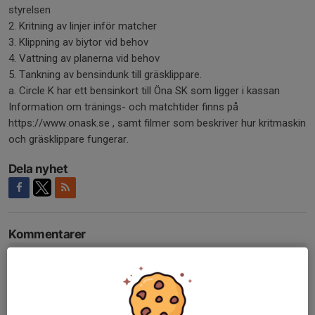
styrelsen
2. Kritning av linjer inför matcher
3. Klippning av biytor vid behov
4. Vattning av planerna vid behov
5. Tankning av bensindunk till gräsklippare.
a. Circle K har ett bensinkort till Öna SK som ligger i kassan
Information om tränings- och matchtider finns på
https://www.onask.se , samt filmer som beskriver hur kritmaskin
och gräsklippare fungerar.
Dela nyhet
Kommentarer
Tidigare nyheter