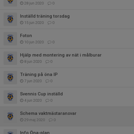
28 jun 2020
0
Inställd träning torsdag
15 jun 2020
0
Foton
10 jun 2020
0
Hjälp med montering av nät i målburar
8 jun 2020
0
Träning på öna IP
7 jun 2020
0
Svennis Cup inställd
4 jun 2020
0
Schema vaktmästaransvar
29 maj 2020
0
Info Öna-plan