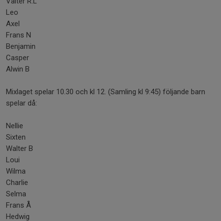
Valter R.L
Leo
Axel
Frans N
Benjamin
Casper
Alwin B
Mixlaget spelar 10.30 och kl 12. (Samling kl 9:45) följande barn
spelar då:
Nellie
Sixten
Walter B
Loui
Wilma
Charlie
Selma
Frans Å
Hedwig