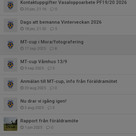
Kontaktuppgifter Vasaloppsarbete PF19/20 2026
20 jan, 21:16
0
Dags att bemanna Vinterveckan 2026
18 jan, 21:53
5
MT-cup i Mora/fotografering
17 sep 2025
8
MT-cup Våmhus 13/9
9 sep 2025
3
Anmälan till MT-cup, info från föräldramötet
20 aug 2025
0
Nu drar vi igång igen!
3 aug 2025
3
Rapport från föräldramöte
1 jun 2025
0