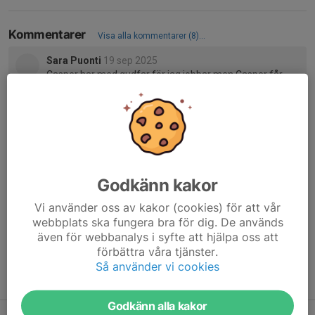
Kommentarer
Visa alla kommentarer (8)...
Sara Puonti
19 sep 2025
Casper har med gudfar för jag jobbar men Casper får
vara medxpå kort å om det behövs får han godkänna på
plats
Tove Sköld
19 sep 2025
Ditt godkännande här räcker bra Sara!
Sara Puonti
19 sep 2025
Godkänn kakor
Toppen
Vi använder oss av kakor (cookies) för att vår
webbplats ska fungera bra för dig. De används
Maria Rosenberg Långfors
19 sep 2025
även för webbanalys i syfte att hjälpa oss att
Tack Tove!
förbättra våra tjänster.
Så använder vi cookies
Tidigare nyheter
Godkänn alla kakor