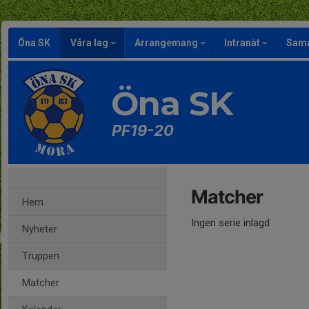
Öna SK
Våra lag
Arrangemang
Intranät
Sama
Öna SK
PF19-20
Matcher
Hem
Ingen serie inlagd
Nyheter
Truppen
Matcher