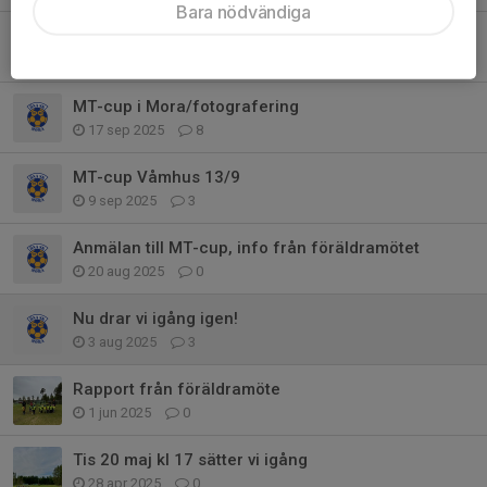
Bara nödvändiga
Dags att bemanna Vinterveckan 2026
18 jan, 21:53
5
MT-cup i Mora/fotografering
17 sep 2025
8
MT-cup Våmhus 13/9
9 sep 2025
3
Anmälan till MT-cup, info från föräldramötet
20 aug 2025
0
Nu drar vi igång igen!
3 aug 2025
3
Rapport från föräldramöte
1 jun 2025
0
Tis 20 maj kl 17 sätter vi igång
28 apr 2025
0