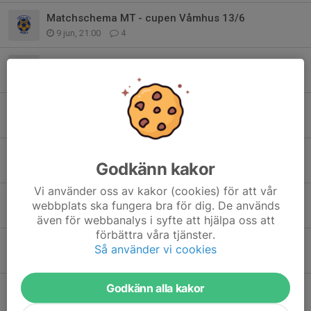
Matchschema MT - cupen Våmhus 13/6
9 jun, 21:00
4
Arbetspass vasaloppets sommarveckor
6 jun, 18:09
0
MT-cupen i Älvdalen
24 maj, 08:43
0
MT-cup Älvdalen 23 maj
Godkänn kakor
20 maj, 21:42
0
Vi använder oss av kakor (cookies) för att vår
Information från föräldramöte 12/5
webbplats ska fungera bra för dig. De används
13 maj, 09:42
0
även för webbanalys i syfte att hjälpa oss att
förbättra våra tjänster.
Påminnelse: Kontaktuppgifter Vasaloppet 2026
Så använder vi cookies
26 jan, 11:33
0
Godkänn alla kakor
Kontaktuppgifter Vasaloppsarbete PF19/20 2026
20 jan, 21:16
0