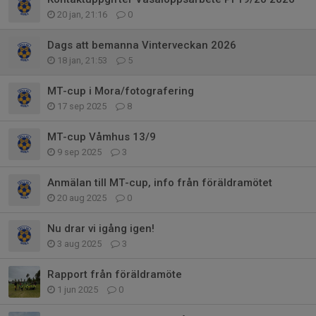
20 jan, 21:16
0
Dags att bemanna Vinterveckan 2026
18 jan, 21:53
5
MT-cup i Mora/fotografering
17 sep 2025
8
MT-cup Våmhus 13/9
9 sep 2025
3
Anmälan till MT-cup, info från föräldramötet
20 aug 2025
0
Nu drar vi igång igen!
3 aug 2025
3
Rapport från föräldramöte
1 jun 2025
0