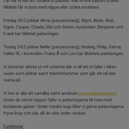
I år har vi valt att fördela ut passen. Kan ni inte passet ni blivit
tilldelat får ni byta med någon eller ordna ersättare.
Fredag 20/2 jobbar Alma (passansvarig), Algot, Alwin, Axel,
Signe, Casper, Charlie, Ella och Sixten i kontrollen. Benjamin och
Frank har tilldelat parkeringen.
Tisdag 24/2 jobbar Nellie (passansvarig), Hedwig, Philip, Selma,
Valter RL i kontrollen. Frans Å och Leo har tilldelats parkeringen.
Vi kommer skicka ut ett schema där vi vill att ni fyller i vilken
vuxen som jobbar samt telefonnummer som går att nå den
vuxna på.
Vi ber er alla att samåka samt använda
personalparkeringen
.
Under de större loppen fyller vi parkeringarna till max med
betalande gäster. Under mindre lopp låter vi gärna parkeringarna
frysa ihop och vila, då de slits under veckan.
Funktionär