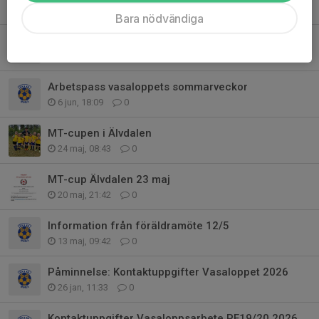
4 aug, 19:40
0
Bara nödvändiga
Matchschema MT - cupen Våmhus 13/6
9 jun, 21:00
4
Arbetspass vasaloppets sommarveckor
6 jun, 18:09
0
MT-cupen i Älvdalen
24 maj, 08:43
0
MT-cup Älvdalen 23 maj
20 maj, 21:42
0
Information från föräldramöte 12/5
13 maj, 09:42
0
Påminnelse: Kontaktuppgifter Vasaloppet 2026
26 jan, 11:33
0
Kontaktuppgifter Vasaloppsarbete PF19/20 2026