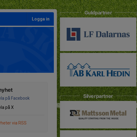
Guldpartner
Logga in
nyhet
Silverpartner
la på Facebook
la på X
heter via RSS