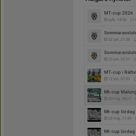
MT-cup 2026
Igår, 14:06
Sommaravslut
22 jun, 21:36
Sommaravslut
22 jun, 20:31
MT-cup i Rättv
12 jun, 07:33
Mt-cup Malun
30 maj, 08:27
Mt-cup lördag 
23 maj, 17:49
Mt-cup lördag 