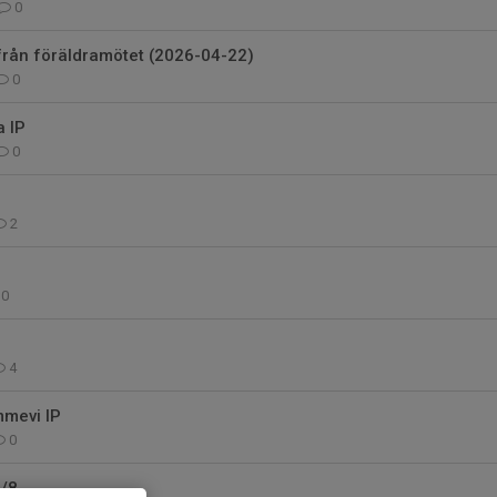
0
från föräldramötet (2026-04-22)
0
a IP
0
b
2
0
4
mmevi IP
0
/8