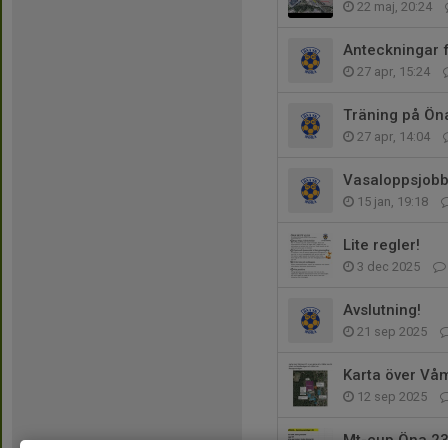
22 maj, 20:24
Anteckningar 
27 apr, 15:24
Träning på Ön
27 apr, 14:04
Vasaloppsjob
15 jan, 19:18
Lite regler!
3 dec 2025
Avslutning!
21 sep 2025
Karta över Vå
12 sep 2025
Mt-cup Öna 23