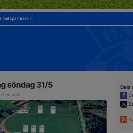
rbetspartners
g söndag 31/5
Dela 
mmentarer
De
De
Ny