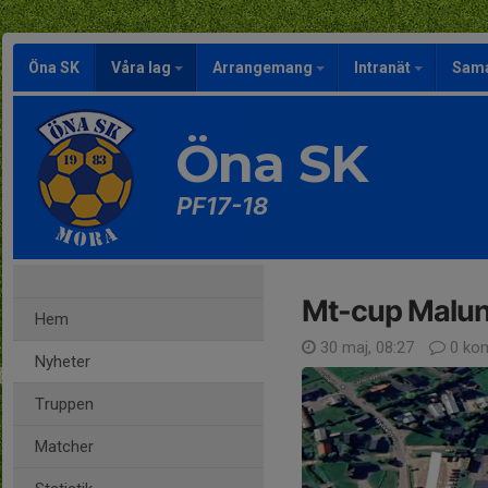
Öna SK
Våra lag
Arrangemang
Intranät
Sama
Öna SK
PF17-18
Mt-cup Malun
Hem
30 maj, 08:27
0 ko
Nyheter
Truppen
Matcher