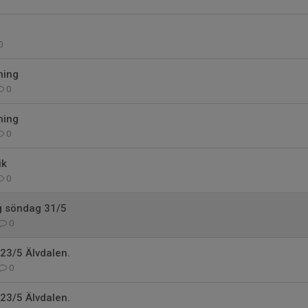
0
ning
0
ning
0
ik
0
g söndag 31/5
0
23/5 Älvdalen.
0
23/5 Älvdalen.