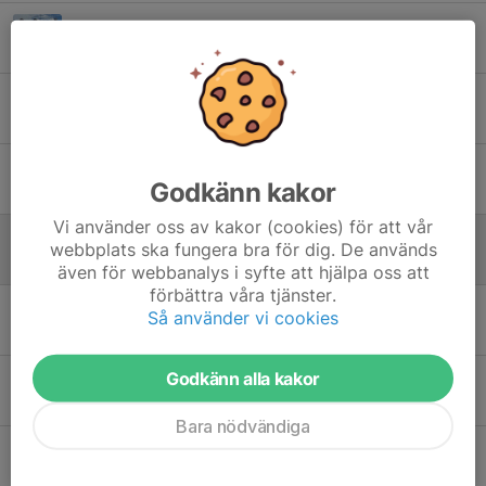
MT-cup i Rättvik
12 jun, 07:33
0
Mt-cup Malung söndag 31/5
30 maj, 08:27
0
Mt-cup lördag 23/5 Älvdalen.
Godkänn kakor
23 maj, 17:49
0
Vi använder oss av kakor (cookies) för att vår
Mt-cup lördag 23/5 Älvdalen.
webbplats ska fungera bra för dig. De används
22 maj, 20:24
0
även för webbanalys i syfte att hjälpa oss att
förbättra våra tjänster.
Anteckningar från föräldramötet (2026-04-22)
Så använder vi cookies
27 apr, 15:24
0
Godkänn alla kakor
Träning på Öna IP
27 apr, 14:04
0
Bara nödvändiga
Vasaloppsjobb
15 jan, 19:18
2