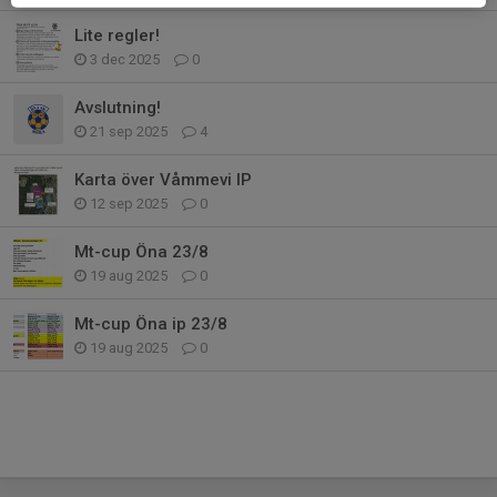
Lite regler!
3 dec 2025
0
Avslutning!
21 sep 2025
4
Karta över Våmmevi IP
12 sep 2025
0
Mt-cup Öna 23/8
19 aug 2025
0
Mt-cup Öna ip 23/8
19 aug 2025
0