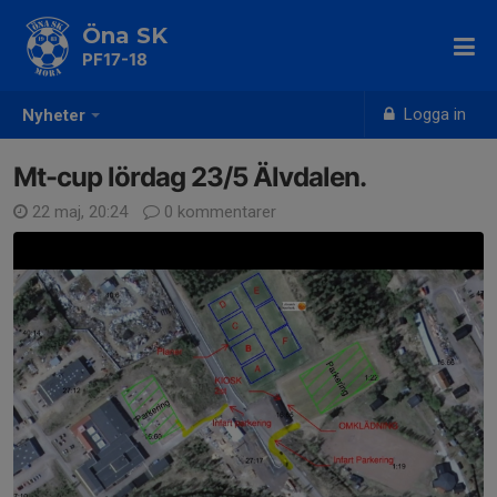
Öna SK
PF17-18
Logga in
Nyheter
Mt-cup lördag 23/5 Älvdalen.
22 maj, 20:24
0 kommentarer