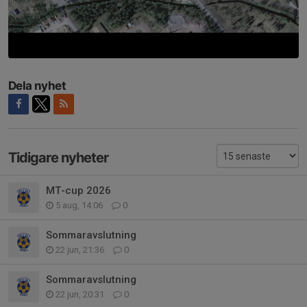
Dela nyhet
Tidigare nyheter
MT-cup 2026
5 aug, 14:06
0
Sommaravslutning
22 jun, 21:36
0
Sommaravslutning
22 jun, 20:31
0