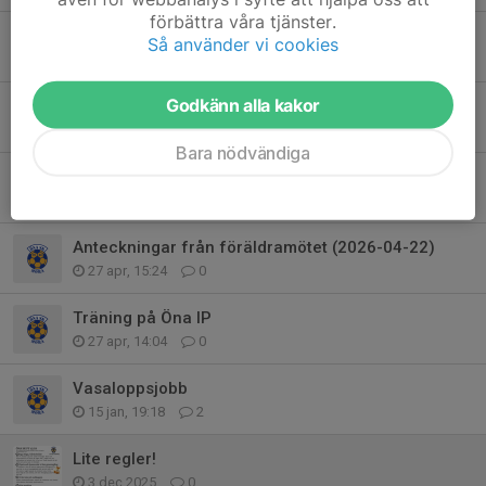
förbättra våra tjänster.
Mt-cup Malung söndag 31/5
Så använder vi cookies
30 maj, 08:27
0
Godkänn alla kakor
Mt-cup lördag 23/5 Älvdalen.
23 maj, 17:49
0
Bara nödvändiga
Mt-cup lördag 23/5 Älvdalen.
22 maj, 20:24
0
Anteckningar från föräldramötet (2026-04-22)
27 apr, 15:24
0
Träning på Öna IP
27 apr, 14:04
0
Vasaloppsjobb
15 jan, 19:18
2
Lite regler!
3 dec 2025
0