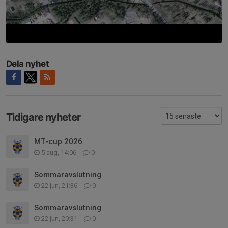
Dela nyhet
Tidigare nyheter
MT-cup 2026
5 aug, 14:06
0
Sommaravslutning
22 jun, 21:36
0
Sommaravslutning
22 jun, 20:31
0