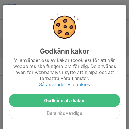
MT-cup i Rättvik
12 jun, 07:33
0
Mt-cup Malung söndag 31/5
30 maj, 08:27
0
Mt-cup lördag 23/5 Älvdalen.
Godkänn kakor
23 maj, 17:49
0
Vi använder oss av kakor (cookies) för att vår
Mt-cup lördag 23/5 Älvdalen.
webbplats ska fungera bra för dig. De används
22 maj, 20:24
0
även för webbanalys i syfte att hjälpa oss att
förbättra våra tjänster.
Anteckningar från föräldramötet (2026-04-22)
Så använder vi cookies
27 apr, 15:24
0
Godkänn alla kakor
Träning på Öna IP
27 apr, 14:04
0
Bara nödvändiga
Vasaloppsjobb
15 jan, 19:18
2