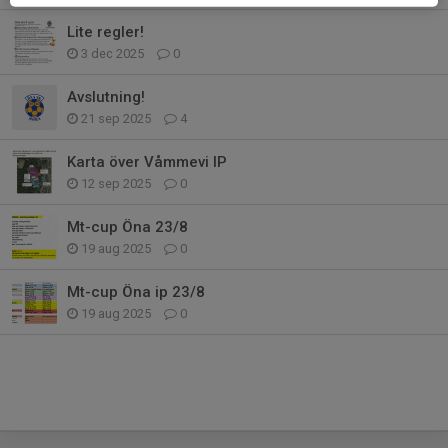
Lite regler!
3 dec 2025
0
Avslutning!
21 sep 2025
4
Karta över Våmmevi IP
12 sep 2025
0
Mt-cup Öna 23/8
19 aug 2025
0
Mt-cup Öna ip 23/8
19 aug 2025
0