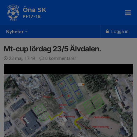
Öna SK
PF17-18
Logga in
Nyheter
Mt-cup lördag 23/5 Älvdalen.
23 maj, 17:49
0 kommentarer