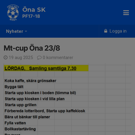
Öna SK
PF17-18
Logga in
Nyheter
Mt-cup Öna 23/8
19 aug 2025
0 kommentarer