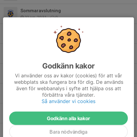
Sommaravslutning
22 jun, 20:31
0
MT-cup i Rättvik
12 jun, 07:33
0
Mt-cup Malung söndag 31/5
30 maj, 08:27
0
Godkänn kakor
Mt-cup lördag 23/5 Älvdalen.
Vi använder oss av kakor (cookies) för att vår
23 maj, 17:49
0
webbplats ska fungera bra för dig. De används
även för webbanalys i syfte att hjälpa oss att
Mt-cup lördag 23/5 Älvdalen.
förbättra våra tjänster.
22 maj, 20:24
0
Så använder vi cookies
Anteckningar från föräldramötet (2026-04-22)
27 apr, 15:24
0
Godkänn alla kakor
Träning på Öna IP
Bara nödvändiga
27 apr, 14:04
0