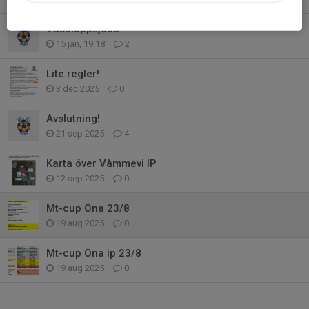
Vasaloppsjobb
15 jan, 19:18
2
Lite regler!
3 dec 2025
0
Avslutning!
21 sep 2025
4
Karta över Våmmevi IP
12 sep 2025
0
Mt-cup Öna 23/8
19 aug 2025
0
Mt-cup Öna ip 23/8
19 aug 2025
0