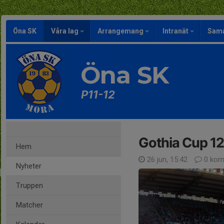
Öna SK
Våra lag
Arrangemang
Intranät
Sama
Öna SK
P11-12
Gothia Cup 12 j
Hem
26 jun, 15:42
0 kom
Nyheter
Truppen
Matcher