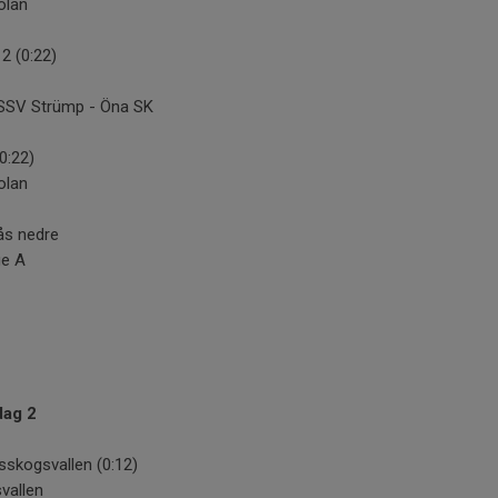
olan
2 (0:22)
 SSV Strümp - Öna SK
0:22)
olan
ås nedre
ge A
dag 2
sskogsvallen (0:12)
vallen