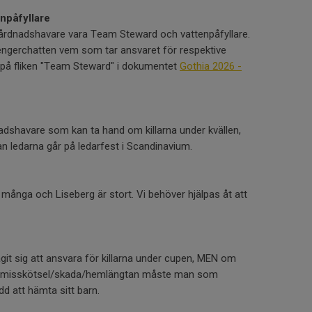
npåfyllare
årdnadshavare vara Team Steward och vattenpåfyllare.
ngerchatten vem som tar ansvaret för respektive
på fliken "Team Steward" i dokumentet
Gothia 2026 -
nadshavare som kan ta hand om killarna under kvällen,
n ledarna går på ledarfest i Scandinavium.
 många och Liseberg är stort. Vi behöver hjälpas åt att
git sig att ansvara för killarna under cupen, MEN om
m misskötsel/skada/hemlängtan måste man som
d att hämta sitt barn.