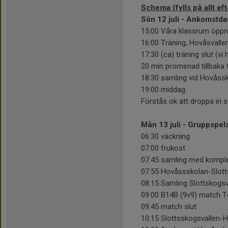
Schema (fylls på allt ef
Sön 12 juli - Ankomstda
15:00 Våra klassrum öppn
16:00 Träning, Hovåsvallen
17:30 (ca) träning slut (vi 
20 min promenad tillbaka 
18:30 samling vid Hovåss
19:00 middag.
Förstås ok att droppa in
Mån 13 juli - Gruppspel
06:30 väckning
07:00 frukost
07:45 samling med komple
07:55 Hovåssskolan-Slott
08:15 Samling Slottskogsv
09:00 B14B (9v9) match Te
09:45 match slut
10:15 Slottsskogsvallen-