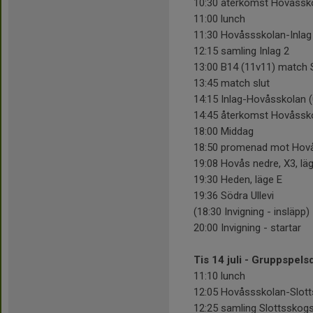
10:30 återkomst Hovåssk
11:00 lunch
11:30 Hovåssskolan-Inlag 
12:15 samling Inlag 2
13:00 B14 (11v11) match
13:45 match slut
14:15 Inlag-Hovåsskolan (
14:45 återkomst Hovåssk
18:00 Middag
18:50 promenad mot Hov
19:08 Hovås nedre, X3, lä
19:30 Heden, läge E
19:36 Södra Ullevi
(18:30 Invigning - insläpp)
20:00 Invigning - startar
Tis 14 juli - Gruppspels
11:10 lunch
12:05 Hovåssskolan-Slott
12:25 samling Slottsskogs