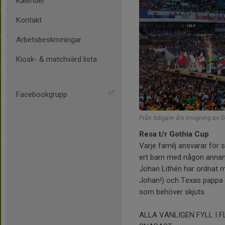
Kalender
Kontakt
Arbetsbeskrivningar
Kiosk- & matchvärd lista
Facebookgrupp
Från tidigare års invigning av 
Resa t/r Gothia Cup
Varje familj ansvarar för 
ert barn med någon annan 
Johan Lithén har ordnat 
Johan!) och Texas pappa 
som behöver skjuts.
ALLA VÄNLIGEN FYLL I FL