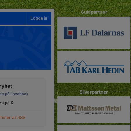
Guldpartner
Logga in
nyhet
Silverpartner
la på Facebook
la på X
heter via RSS