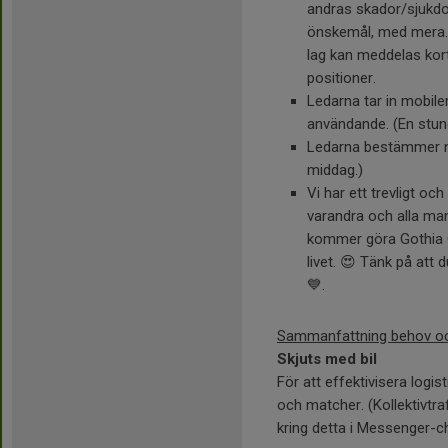
andras skador/sjukdo
önskemål, med mera. 
lag kan meddelas kor
positioner.
Ledarna tar in mobile
användande. (En stund 
Ledarna bestämmer nä
middag.)
Vi har ett trevligt o
varandra och alla man
kommer göra Gothia Cup
livet. 😍 Tänk på att 
💙.
Sammanfattning behov oc
Skjuts med bil
För att effektivisera logi
och matcher. (Kollektivtra
kring detta i Messenger-c