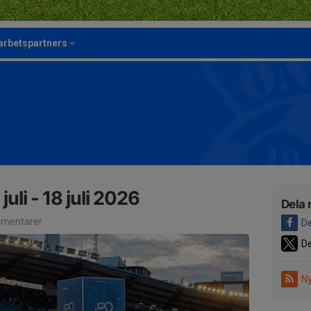
rbetspartners
uli - 18 juli 2026
Dela 
mentarer
De
De
Ny