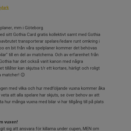
ylark
 planer, mm i Göteborg.
ed sitt Gothia Card gratis kollektivt samt med Gothia
avbrutet transporterar spelare/ledare runt omkring i
bo en bit från våra spelplaner kommer det behövas
ilar" till en del av matcherna. Och av erfarenhet från
 Gothia har det också varit kanon med några
tillåter kan skjutsa t/r ett kortare, härligt och roligt
a matcher! 😊
ngen med vilka och hur medföljande vuxna kommer åka
 veta att alla spelare har skjuts, se över behov av att
a hur många vuxna med bilar vi har tillgång till på plats
om vuxen!
git sig att ansvara för killarna under cupen, MEN om