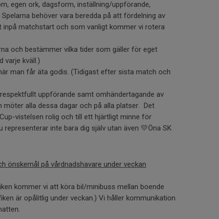
m, egen ork, dagsform, inställning/uppförande,
Spelarna behöver vara beredda på att fördelning av
t inpå matchstart och som vanligt kommer vi rotera
rna och bestämmer vilka tider som gäller för eget
varje kväll.)
r man får äta godis. (Tidigast efter sista match och
ch respektfullt uppförande samt omhändertagande av
 möter alla dessa dagar och på alla platser. Det
-vistelsen rolig och till ett hjärtligt minne för
du representerar inte bara dig själv utan även 💛Öna SK
h önskemål på vårdnadshavare under veckan
stiken kommer vi att köra bil/minibuss mellan boende
fiken är opålitlig under veckan.) Vi håller kommunikation
hatten.