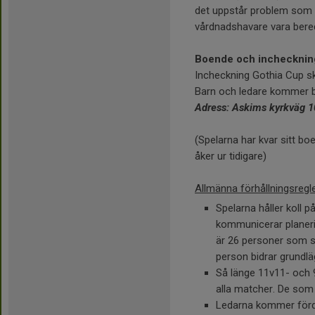
det uppstår problem so
vårdnadshavare vara bered
Boende och inchecknin
Incheckning Gothia Cup sk
Barn och ledare kommer 
Adress: Askims kyrkväg 1
(Spelarna har kvar sitt boe
åker ur tidigare)
Allmänna förhållningsregl
Spelarna håller koll 
kommunicerar planerin
är 26 personer som 
person bidrar grundlä
Så länge 11v11- och 9
alla matcher. De som 
Ledarna kommer förde