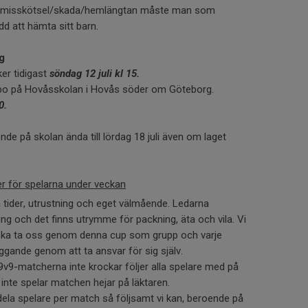
m misskötsel/skada/hemlängtan måste man som
d att hämta sitt barn.
g
er tidigast
söndag 12 juli kl 15.
bo på Hovåsskolan i Hovås söder om Göteborg.
0.
nde på skolan ända till lördag 18 juli även om laget
er för spelarna under veckan
på tider, utrustning och eget välmående. Ledarna
g och det finns utrymme för packning, äta och vila. Vi
ska ta oss genom denna cup som grupp och varje
ggande genom att ta ansvar för sig själv.
v9-matcherna inte krockar följer alla spelare med på
inte spelar matchen hejar på läktaren.
la spelare per match så följsamt vi kan, beroende på