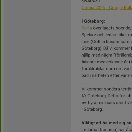
SNARAST:
Gothia 2026 - Google Kalk
I Göteborg:
Karta
över lagets boende,
Spelare och ledare åker m
Line (Gothia bussar som o
Göteborg). Då vi kommer 
hjälp med några "föräldrab
tidigare medverkande år i
föräldrabilar som om vädret 
bad i närheten efter varm
Vi kommer sondera terrä
t/r Göteborg. Detta för att
ev. hyra minibuss samt vet
i Göteborg.
Viktigt att ha med sig s
Ledarna (tränarna) har åta