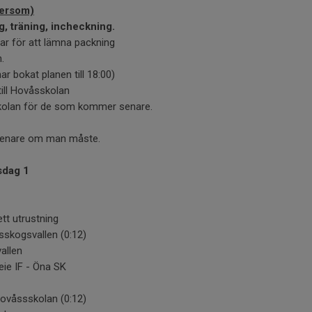
tersom)
g, träning, incheckning.
ar för att lämna packning
.
har bokat planen till 18:00)
till Hovåsskolan
kolan för de som kommer senare.
 senare om man måste.
sdag 1
tt utrustning
sskogsvallen (0:12)
allen
ie IF - Öna SK
Hovåssskolan (0:12)