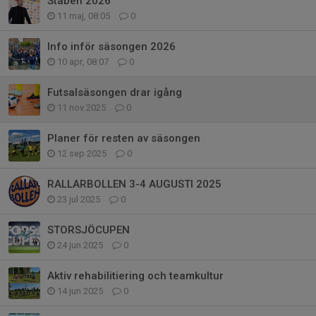
Staben 2026
11 maj, 08:05
0
Info inför säsongen 2026
10 apr, 08:07
0
Futsalsäsongen drar igång
11 nov 2025
0
Planer för resten av säsongen
12 sep 2025
0
RALLARBOLLEN 3-4 AUGUSTI 2025
23 jul 2025
0
STORSJÖCUPEN
24 jun 2025
0
Aktiv rehabilitiering och teamkultur
14 jun 2025
0