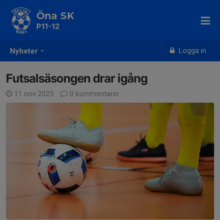
Öna SK
P11-12
Logga in
Nyheter
Futsalsäsongen drar igång
11 nov 2025
0 kommentarer