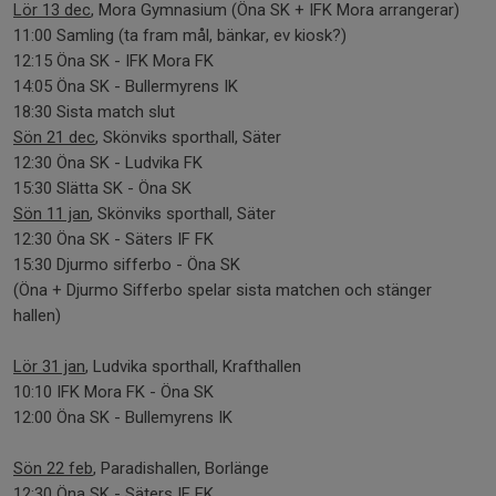
Lör 13 dec
, Mora Gymnasium (Öna SK + IFK Mora arrangerar)
11:00 Samling (ta fram mål, bänkar, ev kiosk?)
12:15 Öna SK - IFK Mora FK
14:05 Öna SK - Bullermyrens IK
18:30 Sista match slut
Sön 21 dec
, Skönviks sporthall, Säter
12:30 Öna SK - Ludvika FK
15:30 Slätta SK - Öna SK
Sön 11 jan
, Skönviks sporthall, Säter
12:30 Öna SK - Säters IF FK
15:30 Djurmo sifferbo - Öna SK
(Öna + Djurmo Sifferbo spelar sista matchen och stänger
hallen)
Lör 31 jan
, Ludvika sporthall, Krafthallen
10:10 IFK Mora FK - Öna SK
12:00 Öna SK - Bullemyrens IK
Sön 22 feb
, Paradishallen, Borlänge
12:30 Öna SK - Säters IF FK