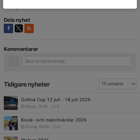
skall tycka att futsal är kul.
Dela nyhet
Kommentarer
Tidigare nyheter
Gothia Cup 12 juli - 18 juli 2026
26 jun, 15:42
0
Kiosk- och matchvärdar 2026
22 maj, 09:00
0