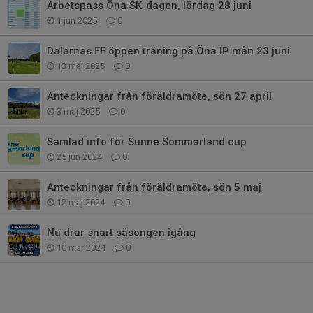
Arbetspass Öna SK-dagen, lördag 28 juni
1 jun 2025
0
Dalarnas FF öppen träning på Öna IP mån 23 juni
13 maj 2025
0
Anteckningar från föräldramöte, sön 27 april
3 maj 2025
0
Samlad info för Sunne Sommarland cup
25 jun 2024
0
Anteckningar från föräldramöte, sön 5 maj
12 maj 2024
0
Nu drar snart säsongen igång
10 mar 2024
0