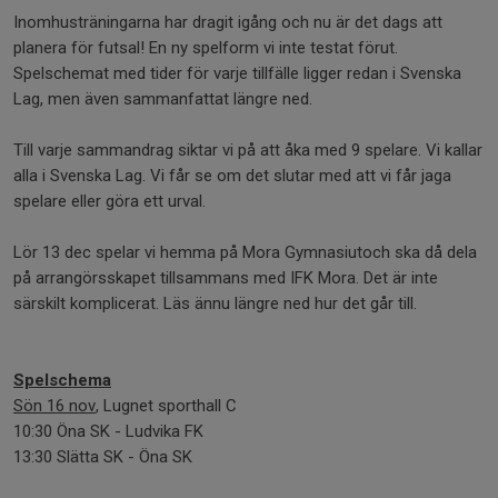
Inomhusträningarna har dragit igång och nu är det dags att
planera för futsal! En ny spelform vi inte testat förut.
Spelschemat med tider för varje tillfälle ligger redan i Svenska
Lag, men även sammanfattat längre ned.
Till varje sammandrag siktar vi på att åka med 9 spelare. Vi kallar
alla i Svenska Lag. Vi får se om det slutar med att vi får jaga
spelare eller göra ett urval.
Lör 13 dec spelar vi hemma på Mora Gymnasiutoch ska då dela
på arrangörsskapet tillsammans med IFK Mora. Det är inte
särskilt komplicerat. Läs ännu längre ned hur det går till.
Spelschema
Sön 16 nov
, Lugnet sporthall C
10:30 Öna SK - Ludvika FK
13:30 Slätta SK - Öna SK