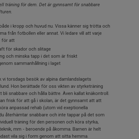
uell träning för dem. Det är gynnsamt för snabbare
turen.
både i kropp och huvud nu. Vissa känner sig trötta och
a från fotbollen eller annat. Vi ledare vill att varje
e för att
ft för skador och slitage
ing och minska tapp i det som är friskt
genom sammanhållning i laget
ck vi torsdags besök av alpina damlandslagets
und. Hon berättade för oss vikten av styrketräning
 bli snabbare och hålla bättre. Även kallat knäkontroll.
 frisk för att gå i skolan, är det gynnsamt att att
öra anpassad rehab (utom vid exeptionella
t du återhämtar snabbare och inte tappar på det som
dividuell träning för den personen och köra styrka,
ollteknik, mm - beroende på åkomma. Barnen är helt
ndast vila sig i form genom att sitta hemma.