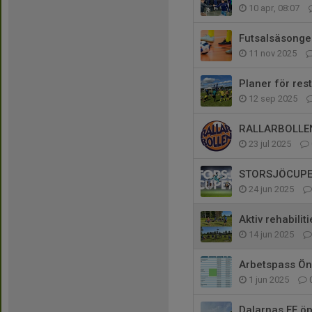
10 apr, 08:07
Futsalsäsonge
11 nov 2025
Planer för res
12 sep 2025
RALLARBOLLEN
23 jul 2025
STORSJÖCUP
24 jun 2025
Aktiv rehabilit
14 jun 2025
Arbetspass Ön
1 jun 2025
Dalarnas FF öp