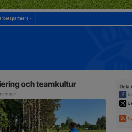
rbetspartners
tiering och teamkultur
Dela 
entarer
De
De
Ny