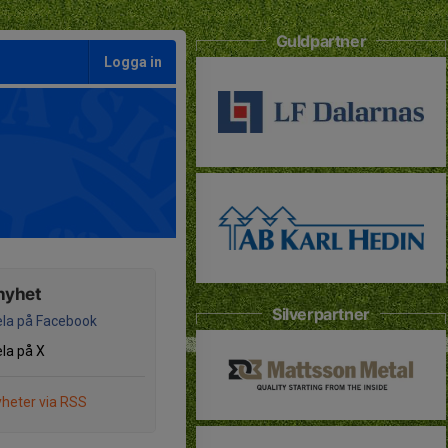
Guldpartner
Logga in
nyhet
Silverpartner
la på Facebook
la på X
heter via RSS