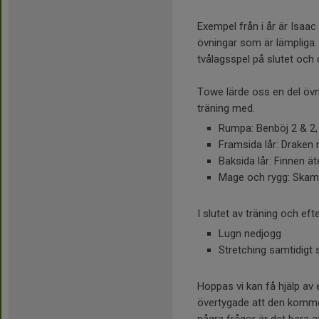
Exempel från i år är Isaac
övningar som är lämpliga. 
tvålagsspel på slutet och d
Towe lärde oss en del övn
träning med.
Rumpa: Benböj 2 & 2, 
Framsida lår: Draken
Baksida lår: Finnen ät
Mage och rygg: Skams
I slutet av träning och ef
Lugn nedjogg
Stretching samtidigt
Hoppas vi kan få hjälp av
övertygade att den kommer 