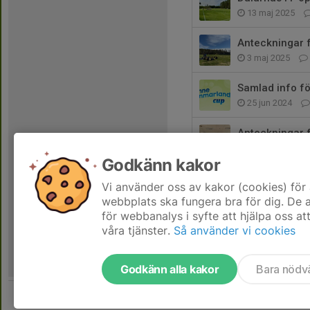
13 maj 2025
Anteckningar f
3 maj 2025
Samlad info f
25 jun 2024
Anteckningar f
12 maj 2024
Godkänn kakor
Nu drar snart
Vi använder oss av kakor (cookies) för 
10 mar 2024
webbplats ska fungera bra för dig. De
för webbanalys i syfte att hjälpa oss at
våra tjänster.
Så använder vi cookies
Godkänn alla kakor
Bara nödv
Tjäna pengar till laget