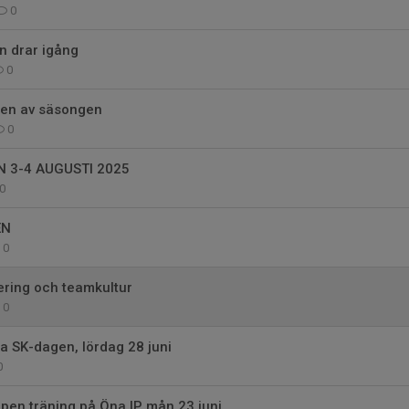
0
n drar igång
0
ten av säsongen
0
 3-4 AUGUSTI 2025
0
EN
0
iering och teamkultur
0
a SK-dagen, lördag 28 juni
0
pen träning på Öna IP mån 23 juni