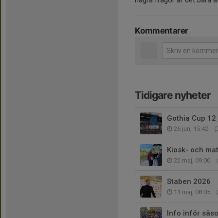
några frågor är det bara at
Kommentarer
Tidigare nyheter
Gothia Cup 12 j
26 jun, 15:42
Kiosk- och ma
22 maj, 09:00
Staben 2026
11 maj, 08:05
Info inför sä