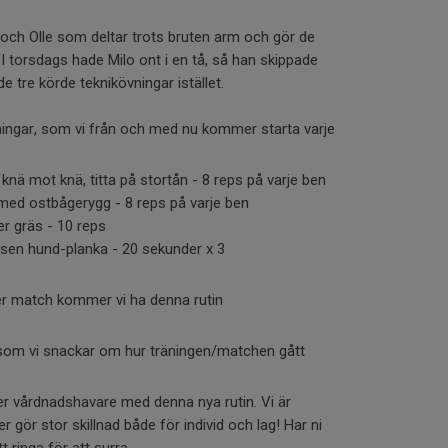
 och Olle som deltar trots bruten arm och gör de
I torsdags hade Milo ont i en tå, så han skippade
e tre körde teknikövningar istället.
ingar, som vi från och med nu kommer starta varje
knä mot knä, titta på stortån - 8 reps på varje ben
 med ostbågerygg - 8 reps på varje ben
er gräs - 10 reps
en hund-planka - 20 sekunder x 3
ter match kommer vi ha denna rutin
 som vi snackar om hur träningen/matchen gått
 er vårdnadshavare med denna nya rutin. Vi är
gör stor skillnad både för individ och lag! Har ni