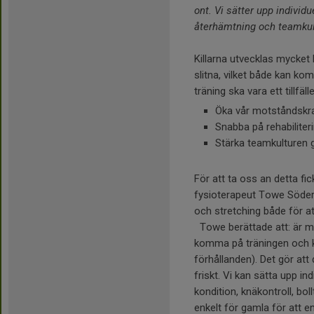
ont. Vi sätter upp individ
återhämtning och teamkul
Killarna utvecklas mycket 
slitna, vilket både kan komm
träning ska vara ett tillfäll
Öka vår motståndskra
Snabba på rehabiliter
Stärka teamkulturen 
För att ta oss an detta fi
fysioterapeut Towe Söderl
och stretching både för att
Towe berättade att: är man
komma på träningen och k
förhållanden). Det gör at
friskt. Vi kan sätta upp in
kondition, knäkontroll, b
enkelt för gamla för att e