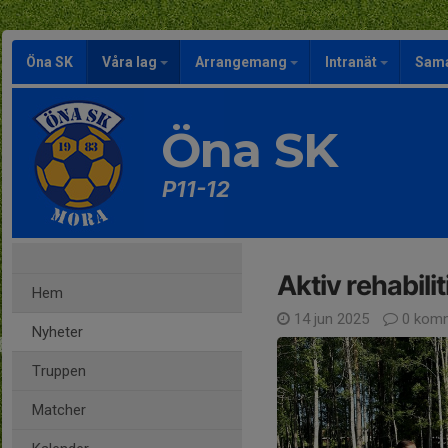
Öna SK
Våra lag
Arrangemang
Intranät
Sama
Öna SK
P11-12
Aktiv rehabili
Hem
14 jun 2025
0 komm
Nyheter
Truppen
Matcher