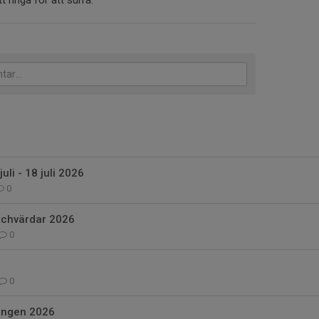
t ringa för att surra.
uli - 18 juli 2026
0
tchvärdar 2026
0
0
songen 2026