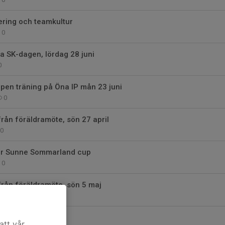
iering och teamkultur
0
a SK-dagen, lördag 28 juni
0
pen träning på Öna IP mån 23 juni
0
rån föräldramöte, sön 27 april
0
ör Sunne Sommarland cup
0
rån föräldramöte, sön 5 maj
0
 säsongen igång
att vår