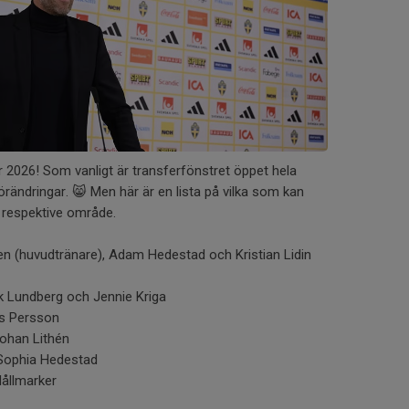
r 2026! Som vanligt är transferfönstret öppet hela
örändringar. 😸 Men här är en lista på vilka som kan
 respektive område.
n (huvudtränare), Adam Hedestad och Kristian Lidin
ik Lundberg och Jennie Kriga
es Persson
ohan Lithén
 Sophia Hedestad
Hållmarker