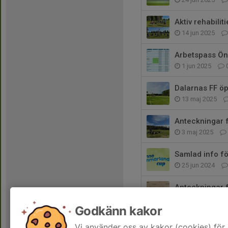
Aktiv rehabilit
14 jun 2025
Arbetspass Ön
1 jun 2025
Dalarnas FF öp
13 maj 2025
Anteckningar f
3 maj 2025
Samlad info f
25 jun 2024
Anteckningar f
12 maj 2024
Godkänn kakor
Nu drar snart
Vi använder oss av kakor (cookies) för 