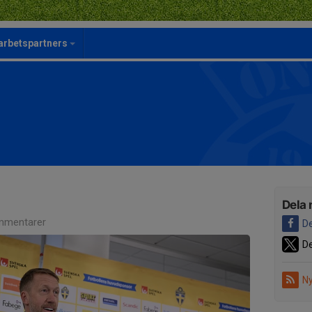
rbetspartners
Dela 
mmentarer
De
De
Ny