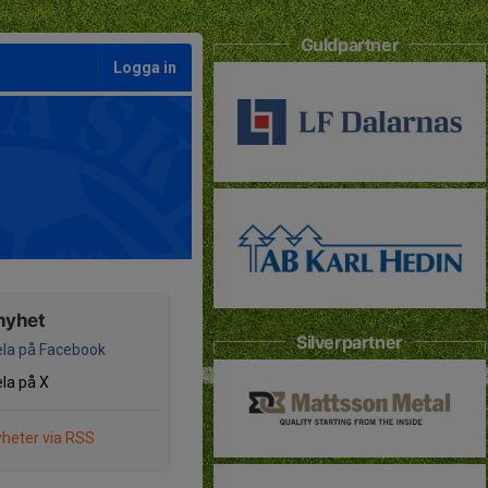
Guldpartner
Logga in
nyhet
Silverpartner
la på Facebook
la på X
heter via RSS