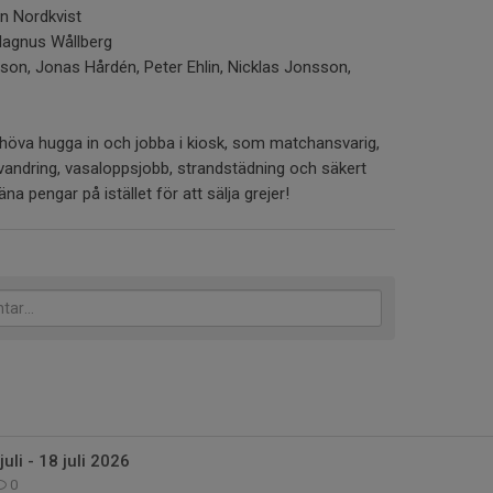
in Nordkvist
Magnus Wållberg
on, Jonas Hårdén, Peter Ehlin, Nicklas Jonsson,
höva hugga in och jobba i kiosk, som matchansvarig,
andring, vasaloppsjobb, strandstädning och säkert
äna pengar på istället för att sälja grejer!
uli - 18 juli 2026
0