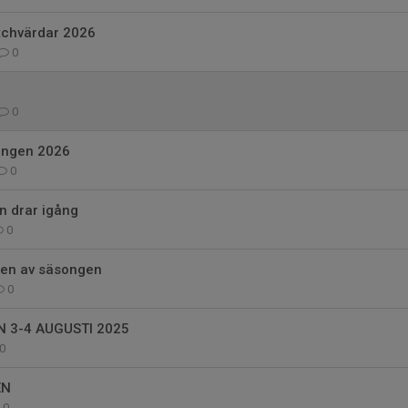
tchvärdar 2026
0
0
songen 2026
0
n drar igång
0
ten av säsongen
0
 3-4 AUGUSTI 2025
0
EN
0