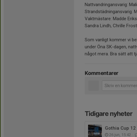
Nattvandringansvarig: Mal
Strandstädningansvarig: 
Vaktmästare: Madde Erikss
Sandra Lindh, Chrille Frost
Som vanligt kommer vi be
under Öna SK-dagen, nattv
något mera. Bra sätt att tj
Kommentarer
Tidigare nyheter
Gothia Cup 12 j
26 jun, 15:42