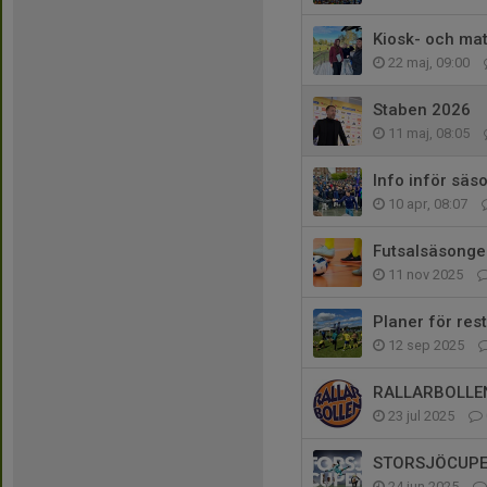
Kiosk- och ma
22 maj, 09:00
Staben 2026
11 maj, 08:05
Info inför sä
10 apr, 08:07
Futsalsäsonge
11 nov 2025
Planer för res
12 sep 2025
RALLARBOLLEN
23 jul 2025
STORSJÖCUP
24 jun 2025