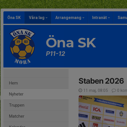
Öna SK
Våra lag
Arrangemang
Intranät
Sama
Öna SK
P11-12
Staben 2026
Hem
11 maj, 08:05
0 ko
Nyheter
Truppen
Matcher