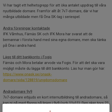
Vi har tagit ett helhetsgrepp för att öka antalet uppdrag till våra
nyutbildade domare. Framför allt åt 7v7-domare, där vi har
många utbildade men få Öna SK-lag i seriespel.
Andra föreningar kontaktade
IFK Våmhus, Färnäs SK och IFK Mora har svarat att de
bemannar i första hand med sina egna domare, men ska tänka
på Öna i andra hand.
Lägg till ditt bankkonto i Fogis
Färnäs och Mora betalar arvode via Fogis. För att det ska vara
möjligt måste du lägga till ditt bankkonto. Läs hur man gör här:
https://www.onask.se/onask-
domare/sida/128819/ungdomsdomare
Andradomare 9v9
7v7-domare erbjuds en kort internutbildning till andradomare, så
kan ni gå med flagga på linjen i 9v9 (och 11v11). Den sker tors 21
maj 18:45-19:15 på Öna IP, alltså direkt efter P12-träningen.