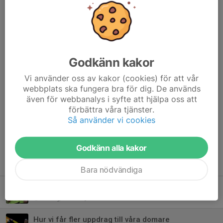
Både Önas domarbokare och de andra föreningarna är
informerade om möjligheten att använda er som andradomare i
9v9 eller tvådomarsystem i 7v7.
Dela nyhet
Godkänn kakor
Vi använder oss av kakor (cookies) för att vår
webbplats ska fungera bra för dig. De används
även för webbanalys i syfte att hjälpa oss att
Kommentarer
förbättra våra tjänster.
Så använder vi cookies
Madeleine Eriksson
19 maj, 18:12
Finns det möjlighet att gå utbildningen vid annat tillfälle?
Godkänn alla kakor
Tidigare nyheter
Bara nödvändiga
Tips på upplevelse och mycket dömande: Dalecarlia cup
23 maj, 18:50
1
Hur vi får fler uppdrag till våra domare