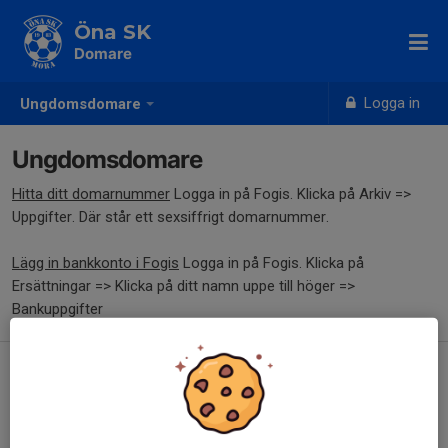
Öna SK
Domare
Logga in
Ungdomsdomare
Ungdomsdomare
Hitta ditt domarnummer
Logga in på Fogis. Klicka på Arkiv =>
Uppgifter. Där står ett sexsiffrigt domarnummer.
Lägg in bankkonto i Fogis
Logga in på Fogis. Klicka på
Ersättningar => Klicka på ditt namn uppe till höger =>
Bankuppgifter