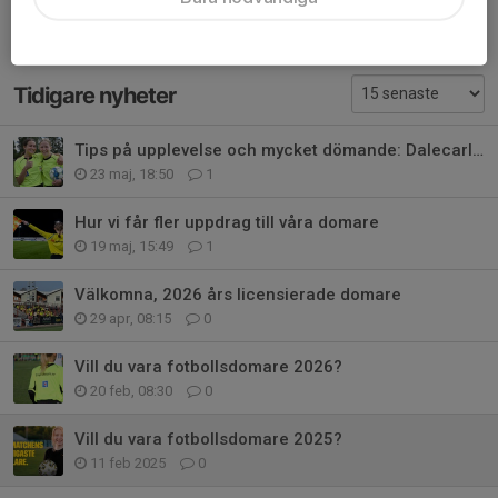
Tidigare nyheter
Tips på upplevelse och mycket dömande: Dalecarlia cup
23 maj, 18:50
1
Hur vi får fler uppdrag till våra domare
19 maj, 15:49
1
Välkomna, 2026 års licensierade domare
29 apr, 08:15
0
Vill du vara fotbollsdomare 2026?
20 feb, 08:30
0
Vill du vara fotbollsdomare 2025?
11 feb 2025
0