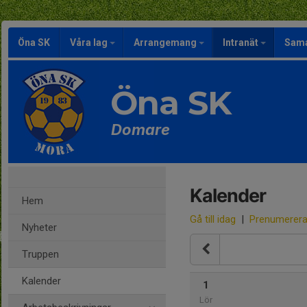
Öna SK
Våra lag
Arrangemang
Intranät
Sama
Öna SK
Domare
Kalender
Hem
Gå till idag
|
Prenumerer
Nyheter
Truppen
Kalender
1
Lör