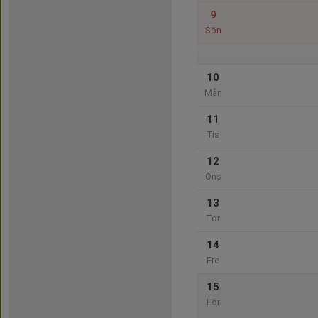
9
Sön
10
Mån
11
Tis
12
Ons
13
Tor
14
Fre
15
Lör