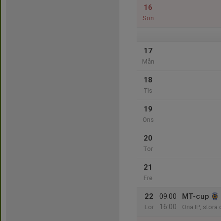
16
Sön
17
Mån
18
Tis
19
Ons
20
Tor
21
Fre
22
09:00
MT-cup
16:00
Lör
Öna IP, stora 