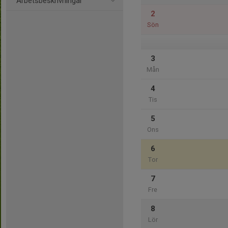
Arbetsbeskrivningar
2
Sön
3
Mån
4
Tis
5
Ons
6
Tor
7
Fre
8
Lör