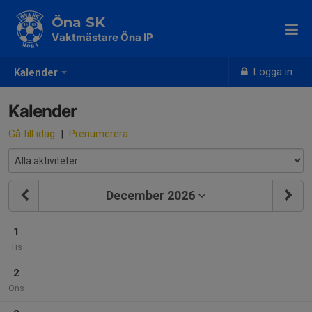
Öna SK
Vaktmästare Öna IP
Logga in
Kalender
Kalender
Gå till idag
|
Prenumerera
December 2026
1
Tis
2
Ons