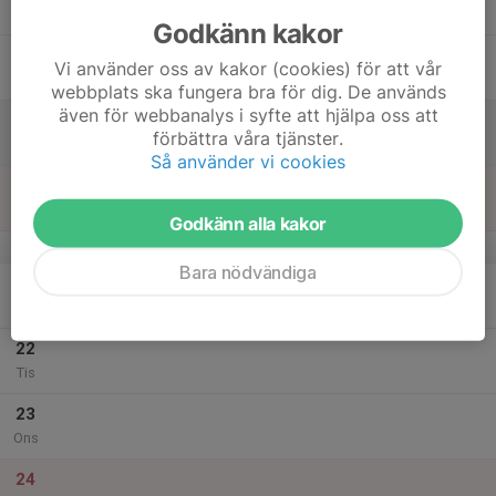
Tor
Godkänn kakor
18
Vi använder oss av kakor (cookies) för att vår
Fre
webbplats ska fungera bra för dig. De används
även för webbanalys i syfte att hjälpa oss att
19
förbättra våra tjänster.
Lör
Så använder vi cookies
20
Sön
Godkänn alla kakor
v.52
Bara nödvändiga
21
Mån
22
Tis
23
Ons
24