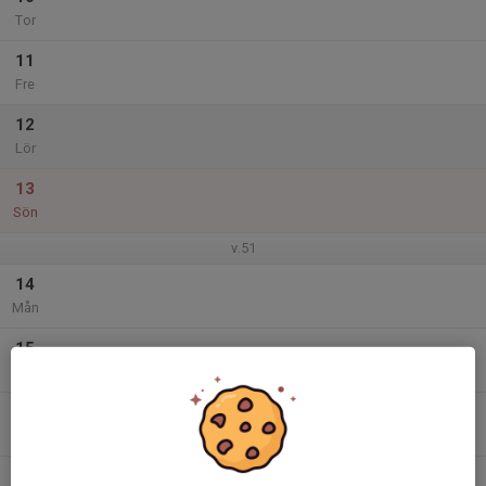
Tor
11
Fre
12
Lör
13
Sön
v.51
14
Mån
15
Tis
16
Ons
17