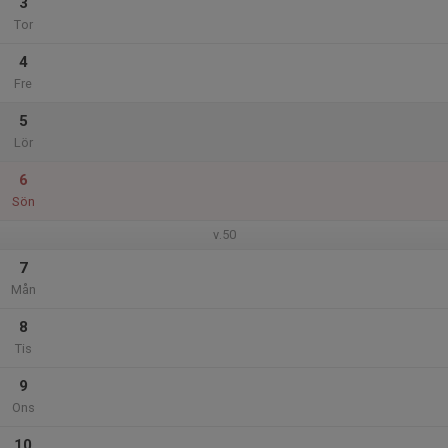
3
Tor
4
Fre
5
Lör
6
Sön
v.50
7
Mån
8
Tis
9
Ons
10