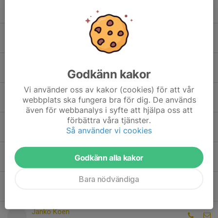
Markus Zettergren
Tränare P12
Pär Gustafsson
Tränare PF19/20
Martin Nilsson
Godkänn kakor
Tränare PF19/20
Vi använder oss av kakor (cookies) för att vår
Tobias Magnusson
webbplats ska fungera bra för dig. De används
Tränare F13/14
även för webbanalys i syfte att hjälpa oss att
förbättra våra tjänster.
Marcus Sellen
Så använder vi cookies
Tränare F13/14
Alexander Schedvin
Godkänn alla kakor
Tränare PF19/20
Bara nödvändiga
Kristoffer Williams
Tränare PF19/20
Janko Koen