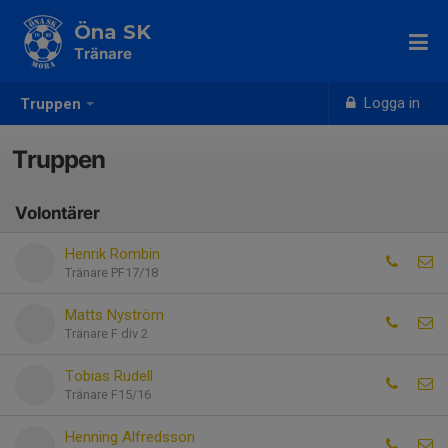
Öna SK
Tränare
Logga in
Truppen
Truppen
Volontärer
Henrik Rombin
Tränare PF17/18
Matts Nyström
Tränare F div 2
Tobias Rudell
Tränare F15/16
Henning Alfredsson