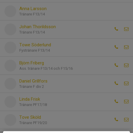
Anna Larsson
Tränare F13/14
Johan Thorildsson
Tränare F13/14
Towe Söderlund
Fystränare F13/14
Björn Friberg
Ass. tränare F13/14 och F15/16
Daniel Grillfors
Tränare F div 2
Linda Frisk
Tränare PF17/18
Tove Sköld
Tränare PF19/20