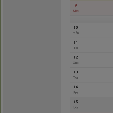
9
Sön
10
Mån
11
Tis
12
Ons
13
Tor
14
Fre
15
Lör