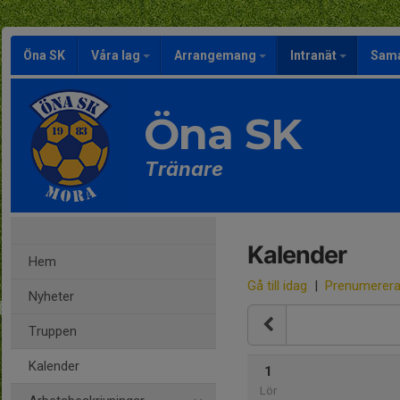
Öna SK
Våra lag
Arrangemang
Intranät
Sama
Öna SK
Tränare
Kalender
Hem
Gå till idag
|
Prenumerer
Nyheter
Truppen
Kalender
1
Lör