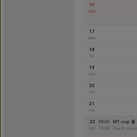
16
Sön
17
Mån
18
Tis
19
Ons
20
Tor
21
Fre
22
09:00
MT-cup
16:00
Lör
Öna IP, stora 