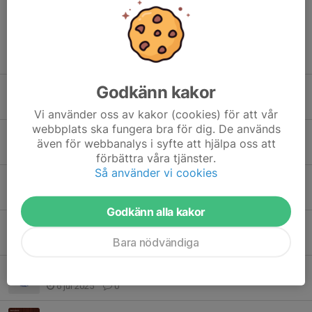
Tidigare nyheter
Godkänn kakor
Schema Vasaloppet sommarveckan 2026
5 jun, 14:09
0
Vi använder oss av kakor (cookies) för att vår
webbplats ska fungera bra för dig. De används
Preliminärt schema sommarveckan 2026
även för webbanalys i syfte att hjälpa oss att
21 maj, 16:19
0
förbättra våra tjänster.
Så använder vi cookies
Vinterveckan 2026, dags att bemanna
18 jan, 17:21
0
Godkänn alla kakor
Vinterveckan 2026, preliminärt schema
Bara nödvändiga
14 jan, 14:50
0
Sommarveckan 2025, bemanning
6 jul 2025
0