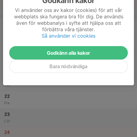
Godkänn kakor
Sön
Vi använder oss av kakor (cookies) för att vår
v.47
webbplats ska fungera bra för dig. De används
även för webbanalys i syfte att hjälpa oss att
18
förbättra våra tjänster.
Mån
Så använder vi cookies
19
Tis
Godkänn alla kakor
20
Bara nödvändiga
Ons
21
Tor
22
Fre
23
Lör
24