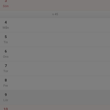
3
Sön
v.45
4
Mån
5
Tis
6
Ons
7
Tor
8
Fre
9
Lör
10