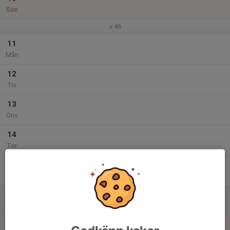
Sön
v.46
11
Mån
12
Tis
13
Ons
14
Tor
15
Fre
16
Lör
17