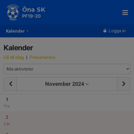
Öna SK
PF19-20
Logga in
Kalender
Kalender
Gå till idag
|
Prenumerera
November 2024
1
Fre
2
Lör