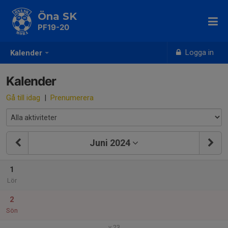
Öna SK
PF19-20
Logga in
Kalender
Kalender
Gå till idag
|
Prenumerera
Juni 2024
1
Lör
2
Sön
v.23