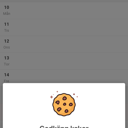
10
Mån
11
Tis
12
Ons
13
Tor
14
Fre
15
Lör
16
Sön
v.25