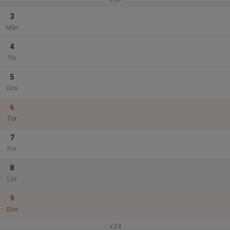
3
Mån
4
Tis
5
Ons
6
Tor
7
Fre
8
Lör
9
Sön
v.24