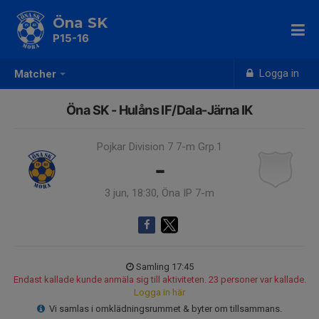
Öna SK
P15-16
Logga in
Matcher
Öna SK - Hulåns IF/Dala-Järna IK
Pojkar Division 7 7-m Grp.1
-
3 jun, 18:30, Öna IP 7-m
Samling 17:45
Endast kallade kunde anmäla sig till aktiviteten. 23 personer var kallade.
Logga in här
Vi samlas i omklädningsrummet & byter om tillsammans.