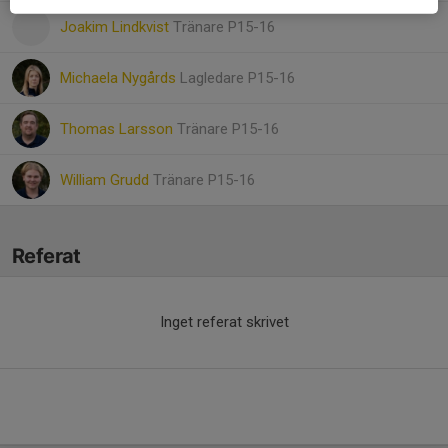
Joakim Lindkvist
Tränare P15-16
Michaela Nygårds
Lagledare P15-16
Thomas Larsson
Tränare P15-16
William Grudd
Tränare P15-16
Referat
Inget referat skrivet