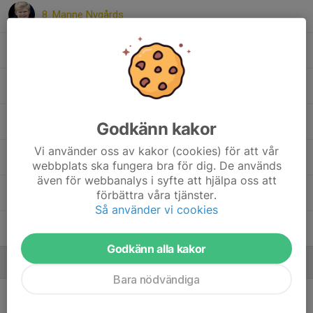
8. Manne Nygårds
7. Sigge Alfredsson
11. Simon Bysell
4. Sixten Stormats
Godkänn kakor
Vi använder oss av kakor (cookies) för att vår
5. Valter Becker
webbplats ska fungera bra för dig. De används
även för webbanalys i syfte att hjälpa oss att
13. Ville Åhs
förbättra våra tjänster.
Så använder vi cookies
15. Walter Lindkvist
Godkänn alla kakor
Ledare
Bara nödvändiga
Anna Fins
Lagledare P15-16