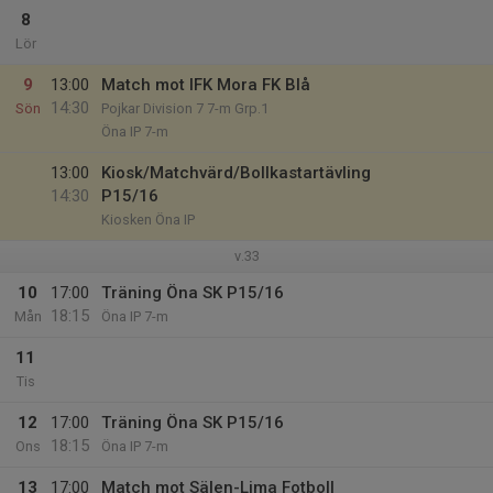
8
Lör
9
13:00
Match mot IFK Mora FK Blå
14:30
Sön
Pojkar Division 7 7-m Grp.1
Öna IP 7-m
13:00
Kiosk/Matchvärd/Bollkastartävling
14:30
P15/16
Kiosken Öna IP
v.33
10
17:00
Träning Öna SK P15/16
18:15
Mån
Öna IP 7-m
11
Tis
12
17:00
Träning Öna SK P15/16
18:15
Ons
Öna IP 7-m
13
17:00
Match mot Sälen-Lima Fotboll