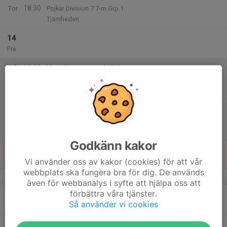
18:30
Tor
Pojkar Division 7 7-m Grp.1
Tjärnheden
14
Fre
15
11:30
Vasaloppspass Hökberg
14:30
Växling,Staffvasan
Lör
Hökberg
14:15
Vasaloppspass Hökberg
18:00
Växling,Staffvasan
Hökberg
Godkänn kakor
16
Sön
Vi använder oss av kakor (cookies) för att vår
webbplats ska fungera bra för dig. De används
v.34
även för webbanalys i syfte att hjälpa oss att
förbättra våra tjänster.
17
17:00
Träning Öna SK P15/16
Så använder vi cookies
18:15
Mån
Öna IP 7-m
18