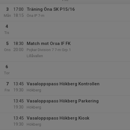
3
17:00
Träning Öna SK P15/16
18:15
Mån
Öna IP 7-m
4
Tis
5
18:30
Match mot Orsa IF FK
20:00
Ons
Pojkar Division 7 7-m Grp.1
Lillåvallen
6
Tor
7
13:45
Vasaloppspass Hökberg Kontrollen
19:30
Fre
Hökberg
13:45
Vasaloppspass Hökberg Parkering
19:30
Hökberg
13:45
Vasaloppspass Hökberg Kiosk
19:30
Hökberg