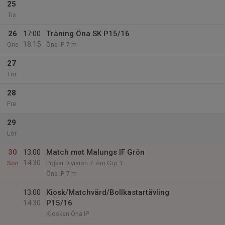
25
Tis
26
17:00
Träning Öna SK P15/16
18:15
Ons
Öna IP 7-m
27
Tor
28
Fre
29
Lör
30
13:00
Match mot Malungs IF Grön
14:30
Sön
Pojkar Division 7 7-m Grp.1
Öna IP 7-m
13:00
Kiosk/Matchvärd/Bollkastartävling
14:30
P15/16
Kiosken Öna IP