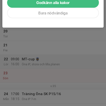
Godkänn alla kakor
Tis
19
17:00
Match mot IFK Mora FK Röd
Bara nödvändiga
19:00
Ons
Pojkar Division 7 7-m Grp.1
Prästholmens IP
20
Tor
21
Fre
22
09:00
MT-cup
16:00
Lör
Öna IP, stora och lilla planen
23
Sön
v.35
24
17:00
Träning Öna SK P15/16
18:15
Mån
Öna IP 7-m