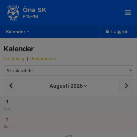
Öna SK
P15-16
Logga in
Kalender
Kalender
Gå till idag
|
Prenumerera
Augusti 2026
1
Lör
2
Sön
v.32