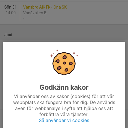
Sön 31
Vansbro AIK FK - Öna SK
14:00
Vanåvallen B
-
Juni
Ons 3
Öna SK - Hulåns IF/Dala-Järna IK
18:30
Öna IP 7-m
-
Fre 12
Mockfjärds BK - Öna SK
15:30
Vanåvallen B
-
Godkänn kakor
Lör 13
Gideonsbergs IF - Öna SK
Vi använder oss av kakor (cookies) för att vår
11:00
Vanåvallen B
webbplats ska fungera bra för dig. De används
-
även för webbanalys i syfte att hjälpa oss att
förbättra våra tjänster.
Lör 13
Vendelsö IK - Öna SK
Så använder vi cookies
15:10
Vanåvallen B
-