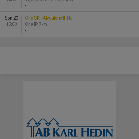
-
Sön 20
Öna SK - Älvdalens IF FK
13:00
Öna IP 7-m
-