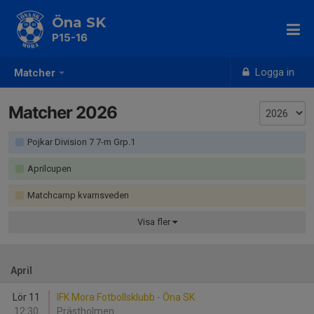
Öna SK
P15-16
Logga in
Matcher
Matcher 2026
Pojkar Division 7 7-m Grp.1
Aprilcupen
Matchcamp kvarnsveden
Visa
fler
April
Lör 11
IFK Mora Fotbollsklubb - Öna SK
12:30
Prästholmen