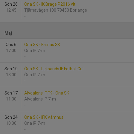
Sön 26
Öna SK - IK Brage P2016 vit
12:45
Tjärnavägen 100 78450 Borlänge
-
Maj
Ons 6
Öna SK - Färnäs SK
17:00
Öna IP 7-m
-
Sön 10
Öna SK - Leksands IF Fotboll Gul
13:00
Öna IP 7-m
-
Sön 17
Älvdalens IF FK - Öna SK
11:30
Älvdalens IP 7-m
-
Sön 24
Öna SK - IFK Våmhus
10:00
Öna IP 7-m
-