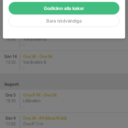
Godkänn alla kakor
Lör 13
Vansbro AIK FK - Öna SK
17:40
Vanåvallen B
Bara nödvändiga
-
Sön 14
IFK Mora Fotbollsklubb - Öna SK
10:30
Vanåvallen B
-
Sön 14
Öna SK - Öna SK
13:50
Vanåvallen B
-
Augusti
Ons 5
Orsa IF FK - Öna SK
18:30
Lillåvallen
-
Sön 9
Öna SK - IFK Mora FK Blå
13:00
Öna IP 7-m