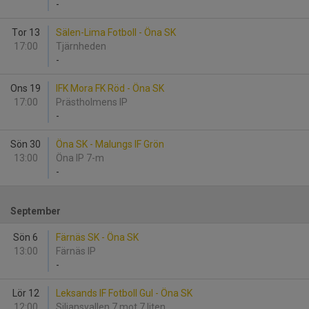
-
Tor 13
Sälen-Lima Fotboll - Öna SK
17:00
Tjärnheden
-
Ons 19
IFK Mora FK Röd - Öna SK
17:00
Prästholmens IP
-
Sön 30
Öna SK - Malungs IF Grön
13:00
Öna IP 7-m
-
September
Sön 6
Färnäs SK - Öna SK
13:00
Färnäs IP
-
Lör 12
Leksands IF Fotboll Gul - Öna SK
12:00
Siljansvallen 7 mot 7 liten