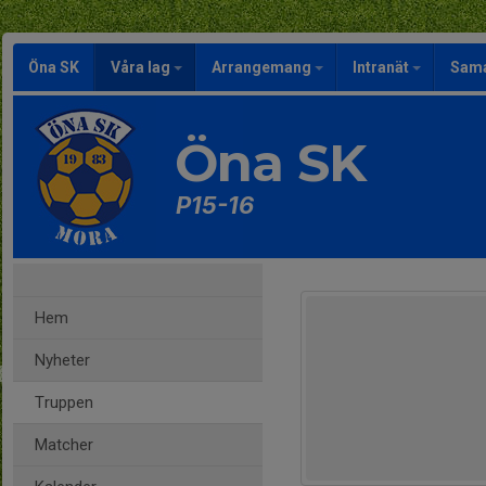
Öna SK
Våra lag
Arrangemang
Intranät
Sama
Öna SK
P15-16
Hem
Nyheter
Truppen
Matcher