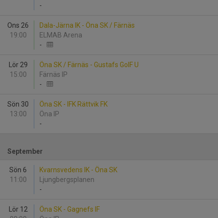
-
Ons 26
Dala-Järna IK - Öna SK / Färnäs
19:00
ELMAB Arena
-
Lör 29
Öna SK / Färnäs - Gustafs GoIF U
15:00
Färnäs IP
-
Sön 30
Öna SK - IFK Rättvik FK
13:00
Öna IP
-
September
Sön 6
Kvarnsvedens IK - Öna SK
11:00
Ljungbergsplanen
-
Lör 12
Öna SK - Gagnefs IF