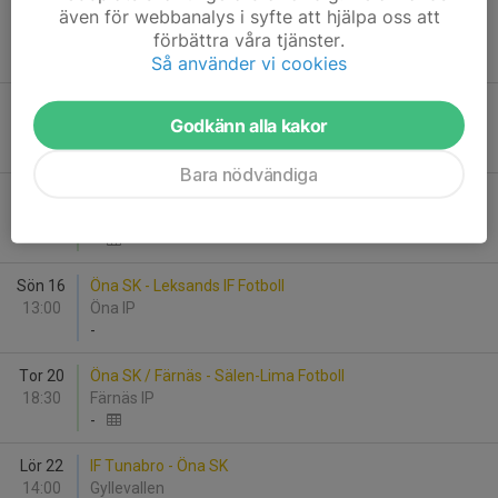
även för webbanalys i syfte att hjälpa oss att
Tor 6
Öna SK / Färnäs - IFK Mora FK
förbättra våra tjänster.
19:00
Färnäs IP
1
-
3
Så använder vi cookies
Sön 9
Malungs IF/Sälen-Lima Fotboll - Öna SK
Godkänn alla kakor
14:00
Tjärnheden
-
Bara nödvändiga
Ons 12
Leksands IF Fotboll U - Öna SK / Färnäs
19:00
Siljansvallen konstgräs 11 mot 11
-
Sön 16
Öna SK - Leksands IF Fotboll
13:00
Öna IP
-
Tor 20
Öna SK / Färnäs - Sälen-Lima Fotboll
18:30
Färnäs IP
-
Lör 22
IF Tunabro - Öna SK
14:00
Gyllevallen