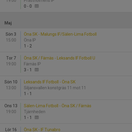
19:00
Prästholmens IP
0
-
0
Maj
Sön 3
Öna SK - Malungs IF/Sälen-Lima Fotboll
15:00
Öna IP
1
-
2
Tor 7
Öna SK / Färnäs - Leksands IF Fotboll U
19:00
Färnäs IP
3
-
1
Sön 10
Leksands IF Fotboll - Öna SK
13:00
Siljansvallen konstgräs 11 mot 11
1
-
1
Ons 13
Sälen-Lima Fotboll - Öna SK / Färnäs
19:00
Tjärnheden
1
-
1
Lör 16
Öna SK - IF Tunabro