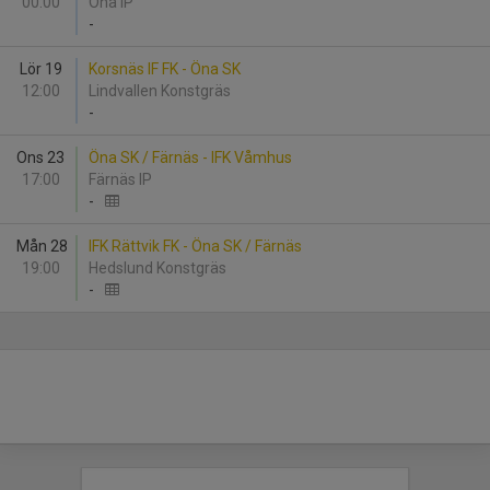
00:00
Öna IP
-
Lör 19
Korsnäs IF FK - Öna SK
12:00
Lindvallen Konstgräs
-
Ons 23
Öna SK / Färnäs - IFK Våmhus
17:00
Färnäs IP
-
Mån 28
IFK Rättvik FK - Öna SK / Färnäs
19:00
Hedslund Konstgräs
-