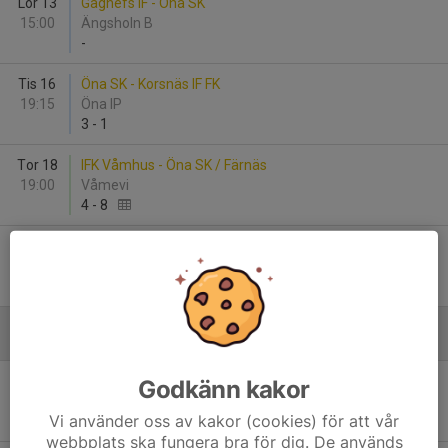
Lör 13
Gagnefs IF - Öna SK
15:00
Ängsholn B
-
Tis 16
Öna SK - Korsnäs IF FK
19:15
Öna IP
3
-
1
Tor 18
IFK Våmhus - Öna SK / Färnäs
19:00
Våmevi
4
-
8
Tor 25
Öna SK / Färnäs - IFK Rättvik FK
19:00
Färnäs IP
2
-
1
Augusti
Lör 1
Öna SK - Torsångs IF
Godkänn kakor
00:00
Öna IP
Vi använder oss av kakor (cookies) för att vår
-
webbplats ska fungera bra för dig. De används