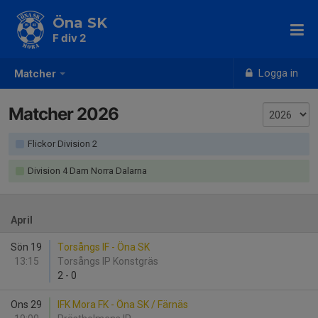
Öna SK
F div 2
Logga in
Matcher
Matcher 2026
Flickor Division 2
Division 4 Dam Norra Dalarna
April
Sön 19
Torsångs IF - Öna SK
13:15
Torsångs IP Konstgräs
2
-
0
Ons 29
IFK Mora FK - Öna SK / Färnäs