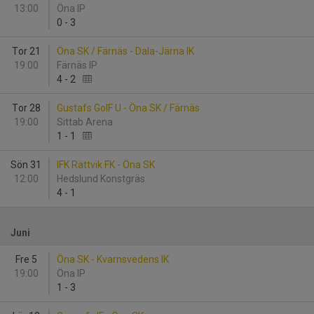
13:00
Öna IP
0
-
3
Tor 21
Öna SK / Färnäs - Dala-Järna IK
19:00
Färnäs IP
4
-
2
Tor 28
Gustafs GoIF U - Öna SK / Färnäs
19:00
Sittab Arena
1
-
1
Sön 31
IFK Rättvik FK - Öna SK
12:00
Hedslund Konstgräs
4
-
1
Juni
Fre 5
Öna SK - Kvarnsvedens IK
19:00
Öna IP
1
-
3