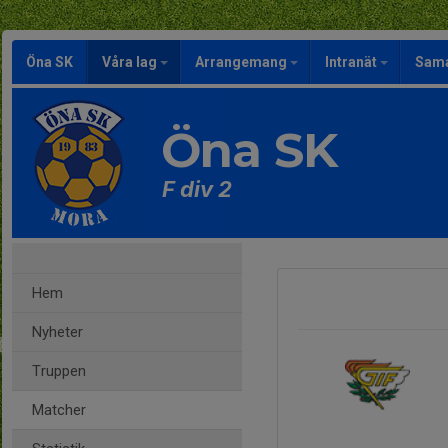
Öna SK
Våra lag
Arrangemang
Intranät
Sama
Öna SK
F div 2
Hem
Nyheter
Truppen
Matcher