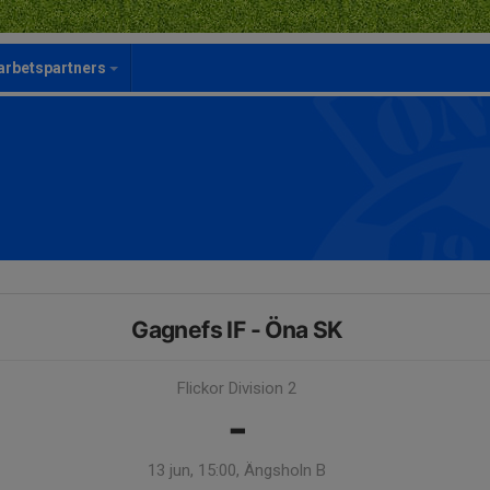
rbetspartners
Gagnefs IF - Öna SK
Flickor Division 2
-
13 jun, 15:00, Ängsholn B