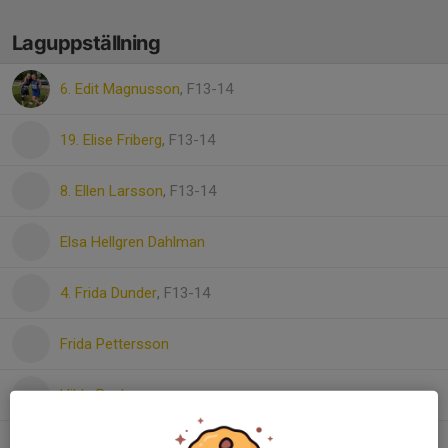
Laguppställning
6. Edit Magnusson
, F13-14
19. Elise Friberg
, F13-14
8. Ellen Larsson
, F13-14
Elsa Hellgren Dahlman
4. Frida Dunder
, F13-14
Frida Pettersson
Hilda Busk
Ines Grillfors