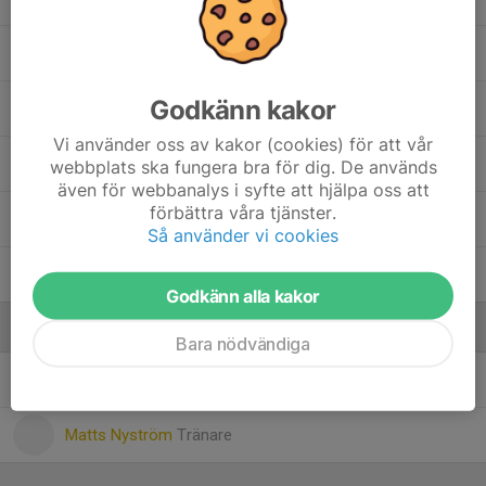
Liv Hållmarker
Godkänn kakor
16. Maja Eriksson
, F13-14
Vi använder oss av kakor (cookies) för att vår
Maja Holmström
webbplats ska fungera bra för dig. De används
även för webbanalys i syfte att hjälpa oss att
förbättra våra tjänster.
Matilda Nyström
Så använder vi cookies
Moa Sjöberg
Godkänn alla kakor
Ledare
Bara nödvändiga
Daniel Grillfors
Tränare
Matts Nyström
Tränare