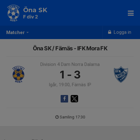
Öna SK
F div 2
Logga in
Matcher
Öna SK / Färnäs - IFK Mora FK
Division 4 Dam Norra Dalarna
1 - 3
Igår, 19:00, Färnäs IP
Samling 17:30