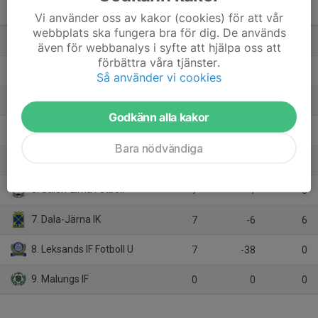
Division 4 Dam Norra
Dalarna
M
+/-
P
Vi använder oss av kakor (cookies) för att vår
webbplats ska fungera bra för dig. De används
1. IFK Rättvik FK
8
12
16
även för webbanalys i syfte att hjälpa oss att
förbättra våra tjänster.
2. Gustafs GoIF U
7
16
15
Så använder vi cookies
3. IFK Mora FK
8
8
15
Godkänn alla kakor
4. Färnäs SK
8
7
15
Bara nödvändiga
5. IFK Våmhus
8
2
8
6. Sälen-Lima Fotboll
7
-1
8
7. Dala-Järna IK
7
-6
6
8. Leksands IF Fotboll U
7
-38
0
9. Malungs IF
0
0
0