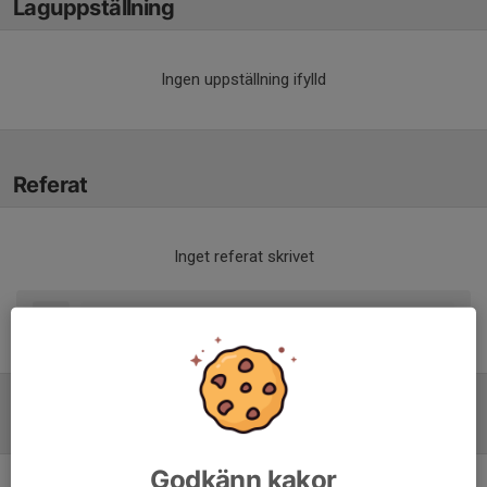
Laguppställning
Ingen uppställning ifylld
Referat
Inget referat skrivet
Tabell
Godkänn kakor