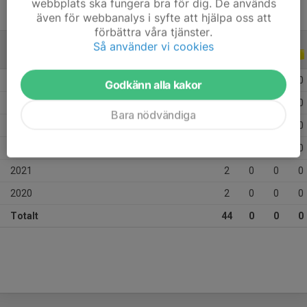
webbplats ska fungera bra för dig. De används
även för webbanalys i syfte att hjälpa oss att
förbättra våra tjänster.
Så använder vi cookies
ALLA SERIER
ALLA ÅR
2026
8
0
0
0
Godkänn alla kakor
2025
10
0
0
0
Bara nödvändiga
2024
11
0
0
0
2023
11
0
0
0
2021
2
0
0
0
2020
2
0
0
0
Totalt
44
0
0
0