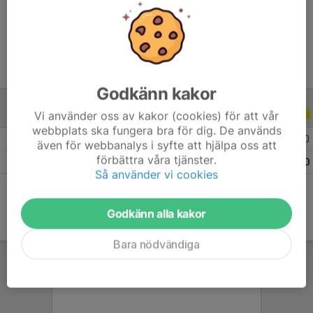
Ålder
16 år
Godkänn kakor
Vi använder oss av kakor (cookies) för att vår
ALLA SERIER
ALLA ÅR
webbplats ska fungera bra för dig. De används
2026
9
1
0
0
även för webbanalys i syfte att hjälpa oss att
förbättra våra tjänster.
Totalt
9
1
0
0
Så använder vi cookies
Godkänn alla kakor
Bara nödvändiga