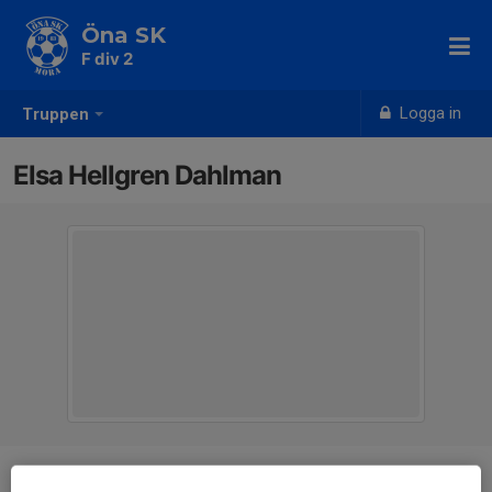
Öna SK
F div 2
Logga in
Truppen
Elsa Hellgren Dahlman
Position
-