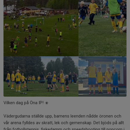
Vilken dag på Öna IP! ☀️
Vädergudarna ställde upp, barnens leenden nådde öronen och
vår arena fylldes av skratt, lek och gemenskap. Det bjöds på allt
från fotbollstennis, fiskedamm och speedshooting till popcorn i