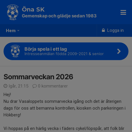
Öna SK
Gemenskap och glädje sedan 1983
Logga in
Hem
Börja spela i ett lag
Intresseanmälan födda 2009-2021 & senior
Sommarveckan 2026
Igår, 21:15
0 kommentarer
Hej!
Nu drar Vasaloppets sommarvecka igång och det är återigen
dags för oss att bemanna kontrollen, kiosken och parkeringen i
Hökberg!
Vi hoppas på en härlig vecka i fäders cykel/löpspår, att folk blir