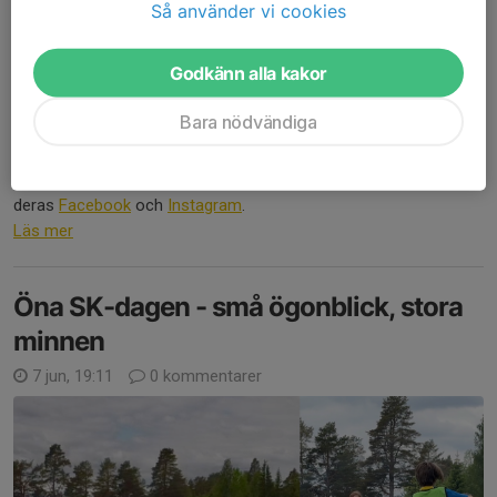
Så använder vi cookies
Godkänn alla kakor
Bara nödvändiga
Tidigare i veckan överraskade vår samarbetspartner ICA
Supermarket F15/16-laget med ett landslagskit så att de kan
träna extra i sommar och heja ordentligt under VM! Läs mer på
deras
Facebook
och
Instagram
.
Läs mer
Öna SK-dagen - små ögonblick, stora
minnen
7 jun, 19:11
0 kommentarer