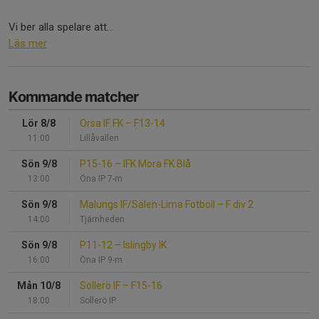
Vi ber alla spelare att...
Läs mer
Kommande matcher
Lör 8/8
Orsa IF FK
–
F13-14
11:00
Lillåvallen
Sön 9/8
P15-16
–
IFK Mora FK Blå
13:00
Öna IP 7-m
Sön 9/8
Malungs IF/Sälen-Lima Fotboll
–
F div 2
14:00
Tjärnheden
Sön 9/8
P11-12
–
Islingby IK
16:00
Öna IP 9-m
Mån 10/8
Sollerö IF
–
F15-16
18:00
Sollerö IP