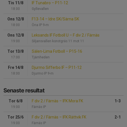
Tis 11/8
IF Tunabro
–
P11-12
18:00
Gyllevallen
Ons 12/8
F13-14
–
Idre SK/Särna SK
18:00
Öna IP 9-m
Ons 12/8
Leksands IF Fotboll U
–
F div 2 / Färnäs
19:00
Siljansvallen konstgräs 11 mot 11
Tor 13/8
Sälen-Lima Fotboll
–
P15-16
17:00
Tjärnheden
Fre 14/8
Djurmo Sifferbo IF
–
P11-12
18:00
Djurmo IP 9-m
Senaste resultat
Tor 6/8
F div 2 / Färnäs
–
IFK Mora FK
1-3
19:00
Färnäs IP
Tor 25/6
F div 2 / Färnäs
–
IFK Rättvik FK
2-1
19:00
Färnäs IP