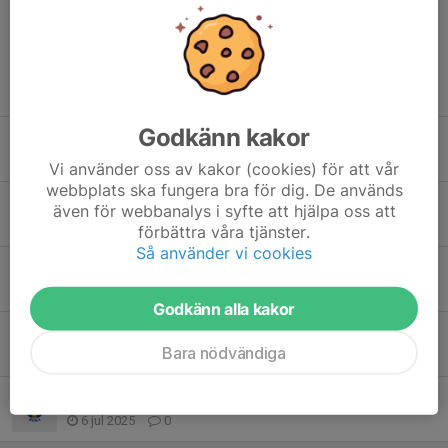
Tidigare nyheter
Godkänn kakor
Schema Vasaloppet sommarveckan 2026
5 jun, 14:09
0
Vi använder oss av kakor (cookies) för att vår
webbplats ska fungera bra för dig. De används
Preliminärt schema sommarveckan 2026
även för webbanalys i syfte att hjälpa oss att
21 maj, 16:19
0
förbättra våra tjänster.
Så använder vi cookies
Vinterveckan 2026, dags att bemanna
18 jan, 17:21
0
Godkänn alla kakor
Vinterveckan 2026, preliminärt schema
Bara nödvändiga
14 jan, 14:50
0
Sommarveckan 2025, bemanning
6 jul 2025
0